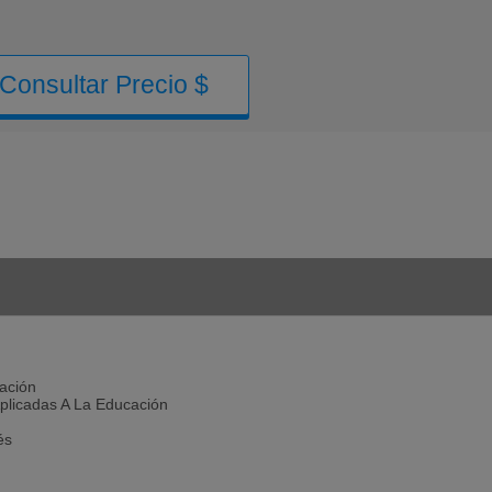
Consultar Precio $
ación
plicadas A La Educación
és