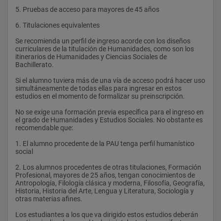
interculturalidad, identificar otras culturas, costumbres y 
realidades sociales, alorar de forma crítica los factores que 
5. Pruebas de acceso para mayores de 45 años 
1 2 Básico  
explican el comportamiento humano y social 
6. Titulaciones equivalentes 
44507 Historia del Arte Antiguo y Medieval 
Competencia T3: 
Se recomienda un perfil de ingreso acorde con los diseños 
1 2 Básico  
Reconocer y asumir la igualdad de género como principio 
curriculares de la titulación de Humanidades, como son los 
fundamental de la sociedad actual
itinerarios de Humanidades y Ciencias Sociales de 
44508 Inglés con Fines Académicos 
Bachillerato.
Competencia T4
1 2 Básico  
Si el alumno tuviera más de una vía de acceso podrá hacer uso 
Analizar con criterios propios y formular juicios críticos sobre 
simultáneamente de todas ellas para ingresar en estos 
44509 Historia Contemporánea
los problemas ambientales, sociales y culturales del mundo 
estudios en el momento de formalizar su preinscripción.
actual
1 2 Básico 
No se exige una formación previa específica para el ingreso en 
Competencia T5
el grado de Humanidades y Estudios Sociales. No obstante es 
44510 Historia del Arte Moderno 
recomendable que:
Reunir, interpretar y clasificar documentación y datos de 
2 3 Obligatoria 
diversa índole para discernir información relevante sobre 
1. El alumno procedente de la PAU tenga perfil humanístico 
temas culturales, científicos y sociales
social 
44511 Texto Oral, Escrito e Hipertextual: Teoría y práctica 
Competencia T6:
2. Los alumnos procedentes de otras titulaciones, Formación 
2 3 Obligatoria  
Profesional, mayores de 25 años, tengan conocimientos de 
Expresar las opiniones propias de forma argumentada, 
Antropología, Filología clásica y moderna, Filosofía, Geografía, 
44512 Ampliación de lengua Inglesa con Fines Académicos 
oralmente y en informes escritos 
Historia, Historia del Arte, Lengua y Literatura, Sociología y 
otras materias afines. 
2 3 Obligatoria  
Competencia T7: 
Los estudiantes a los que va dirigido estos estudios deberán 
44513 Historia Antigua 