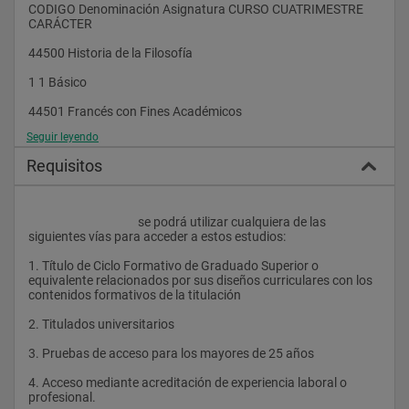
Competencia G1: 
CODIGO Denominación Asignatura CURSO CUATRIMESTRE 
CARÁCTER 
Dominio de una segunda lengua moderna en el nivel B1 del 
Marco Común Europeo de Referencia para las Lenguas 
44500 Historia de la Filosofía 
Competencia G2: 
1 1 Básico  
Conocimientos de las Tecnologías de la Información y la 
44501 Francés con Fines Académicos 
Comunicación (TIC). 
Seguir leyendo
1 1 Básico  
Competencia G3: 
Requisitos
44502 Prehistoria 
Una correcta comunicación oral y escrita 
1 1 Básico  
Competencia G4: 
					se podrá utilizar cualquiera de las 
44503 Geografía y Medioambiente 
Compromiso ético y deontología profesional 
siguientes vías para acceder a estos estudios:
1 1 Básico  
Competencias transversales 
1. Título de Ciclo Formativo de Graduado Superior o 
equivalente relacionados por sus diseños curriculares con los 
44504 Lengua Latina y su Literatura 
Competencia T1: 
contenidos formativos de la titulación 
1 1 Básico  
Desarrollar acciones basadas en el respeto a los derechos 
2. Titulados universitarios 
humanos, a los valores democráticos y a una cultura de la paz 
44505 Geografía y Sociedad 
3. Pruebas de acceso para los mayores de 25 años 
Competencia T2:
1 2 Básico  
4. Acceso mediante acreditación de experiencia laboral o 
Comprender la diversidad, la multiculturalidad y la 
profesional. 
44506 Lengua Española 