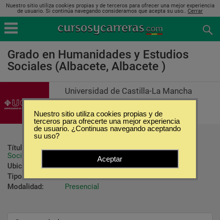
Nuestro sitio utiliza cookies propias y de terceros para ofrecer una mejor experiencia
de usuario. Si continúa navegando consideramos que acepta su uso..
Cerrar
Grado en Humanidades y Estudios
Sociales (Albacete, Albacete )
Universidad de Castilla-La Mancha
Nuestro sitio utiliza cookies propias y de
terceros para ofrecerte una mejor experiencia
de usuario. ¿Continuas navegando aceptando
su uso?
Título ofrecido:
Graduado en Humanidades y Estudios 
Sociales
Aceptar
Ubicación:
Albacete - Albacete 
Tipo:
Carreras Universitarias
Modalidad:
Presencial