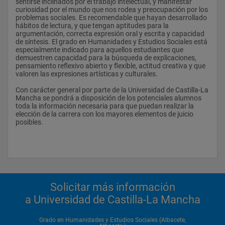
Aplicar los conocimientos adquiridos a actividades 
sentirse inclinados por el trabajo intelectual, y manifestar 
relacionadas con un campo profesional de la rama de las 
curiosidad por el mundo que nos rodea y preocupación por los 
2 3 Obligatoria  
Humanidades y Ciencias Sociales
problemas sociales. Es recomendable que hayan desarrollado 
hábitos de lectura, y que tengan aptitudes para la 
44514 Geografía del Mundo Desarrollado y las Desigualdades 
Competencia T8:
argumentación, correcta expresión oral y escrita y capacidad 
de síntesis. El grado en Humanidades y Estudios Sociales está 
2 3 Obligatoria  
Trabajar en equipos multidisciplinares demostrando 
especialmente indicado para aquellos estudiantes que 
habilidades sociales e interpersonales para actividades de 
demuestren capacidad para la búsqueda de explicaciones, 
44515 Historia del Arte Contemporáneo 
cooperación, colaboración y resolución de conflictos. 
pensamiento reflexivo abierto y flexible, actitud creativa y que 
valoren las expresiones artísticas y culturales. 
2 4 Obligatoria  
Competencia T9: 
Con carácter general por parte de la Universidad de Castilla-La 
44516 Historia de España Contemporánea 
Transmitir y debatir ideas en el campo de las Humanidades y 
Mancha se pondrá a disposición de los potenciales alumnos 
Ciencias Sociales con diferentes tipos de audiencias y 
toda la información necesaria para que puedan realizar la 
2 4 Obligatoria  
utilizando técnicas y medios variados
elección de la carrera con los mayores elementos de juicio 
posibles.
44517 Geografía de la Globalización
Competencia T10: 
2 4 Obligatoria  
Trabajar autónomamente de forma flexible, creativa  y 
autodirigida, y desarrollar actitudes que le permitan continuar 
44518 Introducción a la Literatura Española
su proceso de aprendizaje y formación a lo largo de la vida 
2 4 Obligatoria  
Competencia T11:
Solicitar más información
44519 Literatura en Lengua Francesa
Resolver problemas, tomar decisiones, y saber adaptarse a los 
a Universidad de Castilla-La Mancha
cambios y nuevas situaciones
2 4 Obligatoria  
Competencia T12:
Grado en Humanidades y Estudios Sociales (Albacete,