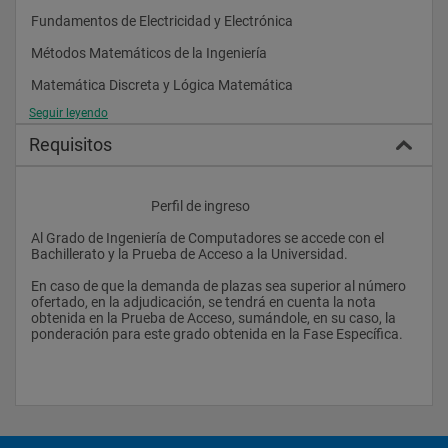
de tiempo real.
Fundamentos de Electricidad y Electrónica 
Seguridad de los sistemas informáticos.
Métodos Matemáticos de la Ingeniería 
Diseño, administración y gestión de redes de computadores.
Matemática Discreta y Lógica Matemática 
Dirección de proyectos, servicios y sistemas informáticos en 
Seguir leyendo
Fundamentos de Programación 
todos los ámbitos, liderando su puesta en marcha y su mejora 
continua y valorando su impacto económico y social.
Requisitos
Fundamentos de los Computadores 
Elaboración del pliego de condiciones técnicas de una 
instalación informática que cumpla los estándares y 
normativas vigentes.
					Perfil de ingreso
Segundo Curso 
Administración y mantenimiento de sistemas, servicios y 
Al Grado de Ingeniería de Computadores se accede con el 
Electrónica 
aplicaciones informáticas.
Bachillerato y la Prueba de Acceso a la Universidad.
Tecnología de Computadores 
Procedimientos algorítmicos básicos de las tecnologías 
En caso de que la demanda de plazas sea superior al número 
informáticas para diseñar soluciones a problemas, analizando 
ofertado, en la adjudicación, se tendrá en cuenta la nota 
Lenguajes de Programación y Procesadores de Lenguaje 
la idoneidad y complejidad de los algoritmos propuestos.
obtenida en la Prueba de Acceso, sumándole, en su caso, la 
ponderación para este grado obtenida en la Fase Específica. 
Estructura de Computadores 
Tipos y estructuras de datos más adecuados a la resolución 
de un problema.
Métodos Estadísticos 
Diseño de aplicaciones de forma robusta, segura y eficiente, 
Ingeniería del Software 
eligiendo el paradigma y los lenguajes de programación más 
adecuados.
Estructuras de Datos y Algoritmos 