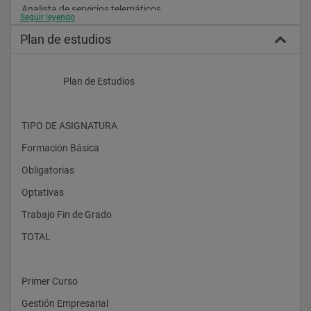
Analista de servicios telemáticos.
Seguir leyendo
Diseñador e integrador de sistemas.
Plan de estudios
Especialista en sistemas.
Especialista en seguridad TIC.
                    Plan de Estudios
Especialista en soluciones TIC.
 Conocimientos que se adquieren
TIPO DE ASIGNATURA 
Diseño y construcción de sistemas digitales, incluyendo 
Formación Básica 
computadores, sistemas basados en microprocesador y 
sistemas de comunicaciones.
Obligatorias 
Diseño de procesadores específicos y sistemas empotrados, y 
Optativas 
desarrollo y optimización del software de dichos sistemas.
Trabajo Fin de Grado 
Análisis y evaluación de arquitecturas de computadores, 
incluyendo plataformas paralelas y distribuidas, así como el 
TOTAL 
desarrollo y optimización del software para las mismas.
Diseño e implementación del software de sistema y de 
comunicaciones.
Primer Curso 
Análisis y evaluación de las plataformas hardware y software 
Gestión Empresarial 
más adecuadas para el soporte de aplicaciones empotradas y 