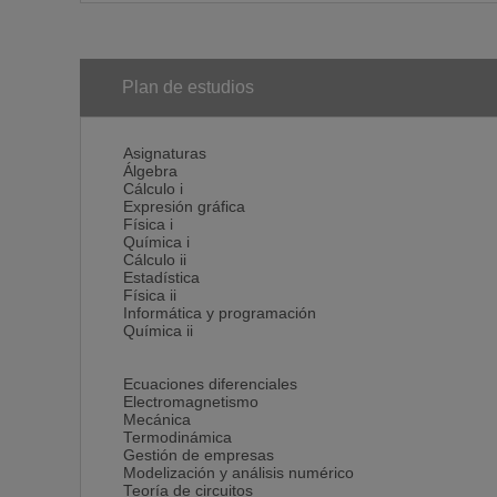
Plan de estudios
Asignaturas
Álgebra
Cálculo i
Expresión gráfica
Física i
Química i
Cálculo ii
Estadística
Física ii
Informática y programación
Química ii
Ecuaciones diferenciales
Electromagnetismo
Mecánica
Termodinámica
Gestión de empresas
Modelización y análisis numérico
Teoría de circuitos