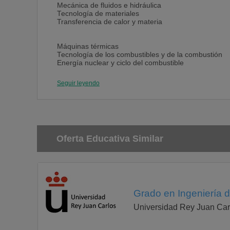
Mecánica de fluidos e hidráulica
Tecnología de materiales
Transferencia de calor y materia
Máquinas térmicas
Tecnología de los combustibles y de la combustión
Energía nuclear y ciclo del combustible
Inglés para la comunicación profesional y académica
Utilización de la energía eléctrica
Seguir leyendo
Eficiencia y ahorro energético
Centrales de generación de energía eléctrica
Refino
Ingeniería de procesos*
Electrónica, instrumentación y control
Oferta Educativa Similar
Mercado, logística y distribución de combustibles
Mercado y transporte de la energía eléctrica
Ingeniería de proyectos
Energías renovables
Gestión e ingeniería ambiental
Técnicas avanzadas en combustibles y energía
Grado en Ingeniería d
Técnicas de operación y mantenimiento
Universidad Rey Juan Car
Prácticas de empresa
Proyecto fin de grado