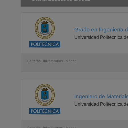
Materiales para las energías renovables
Tecnologías de unión
Modelización y simulación de materiales
Selección y uso de materiales
Técnicas de crecimiento de cristales
Materias primas minerales
Grado en Ingeniería d
Biobimetismo y biomineralización
Practicas en empresas
Universidad Politecnica d
Créditos de Participación (cualquier curso)
Carreras Universitarias - Madrid
Ingeniero de Materiale
Universidad Politecnica d