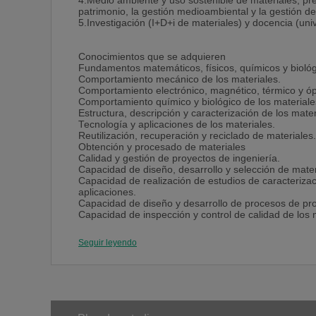
4.Medio ambiente y uso sostenible de materiales, pr
patrimonio, la gestión medioambiental y la gestión de
5.Investigación (I+D+i de materiales) y docencia (unive
Conocimientos que se adquieren
Fundamentos matemáticos, físicos, químicos y biológi
Comportamiento mecánico de los materiales.
Comportamiento electrónico, magnético, térmico y ópt
Comportamiento químico y biológico de los materiale
Estructura, descripción y caracterización de los mater
Tecnología y aplicaciones de los materiales.
Reutilización, recuperación y reciclado de materiales.
Obtención y procesado de materiales
Calidad y gestión de proyectos de ingeniería.
Capacidad de diseño, desarrollo y selección de mater
Capacidad de realización de estudios de caracterizac
aplicaciones.
Capacidad de diseño y desarrollo de procesos de pro
Capacidad de inspección y control de calidad de los 
utilización.
Capacidad de definición, desarrollo, elaboración de n
Seguir leyendo
aplicaciones.
Capacidad de evaluación de la seguridad, durabilidad 
Capacidad de diseño, desarrollo y control de procesos
Introducción