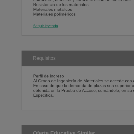
Resistencia de los materiales
Materiales metálicos
Materiales poliméricos
Obtención de materiales
Seguir leyendo
Tercer Curso
Propiedades mecánicas y fractura
Física del estado sólido I
Física del estado sólido II
Corrosión, degradación y protección de materiales
Materiales cerámicos
Materiales compuestos
Requisitos
Laboratorio integrado
Materiales electrónicos
Procesado y reciclado de materiales
Perfil de ingreso
Al Grado de Ingeniería de Materiales se accede con e
Cuarto Curso
En caso de que la demanda de plazas sea superior al
Microscopia y Espectroscopía de materiales
obtenida en la Prueba de Acceso, sumándole, en su 
Biomateriales
Específica.
Materiales magnéticos
Nanomateriales
Economía y gestión de proyectos
Optativas
Trabajo de fin de grado
Optativas Cuarto Curso
Ingeniería de superficies e intercaras
Oferta Educativa Similar
Óptica en medios materiales