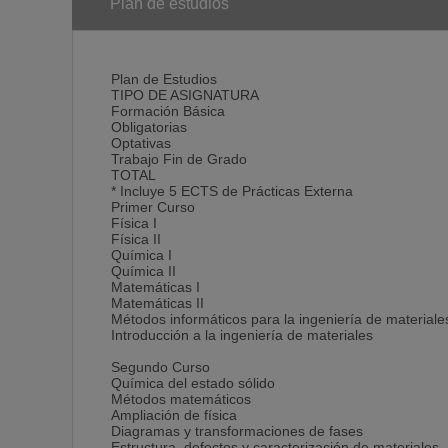
La Facultad de Ciencias Físicas, ubicada en el campu
Plan de estudios
impartición del Grado en Ingeniería de Materiales: bib
asientos móviles, laboratorios, aulas informáticas, se
Plan de Estudios
TIPO DE ASIGNATURA
Formación Básica
Obligatorias
Optativas
Trabajo Fin de Grado
TOTAL
* Incluye 5 ECTS de Prácticas Externa
Primer Curso
Física I
Física II
Química I
Química II
Matemáticas I
Matemáticas II
Métodos informáticos para la ingeniería de materiale
Introducción a la ingeniería de materiales
Segundo Curso
Química del estado sólido
Métodos matemáticos
Ampliación de física
Diagramas y transformaciones de fases
Estructura, defectos y caracterización de materiales