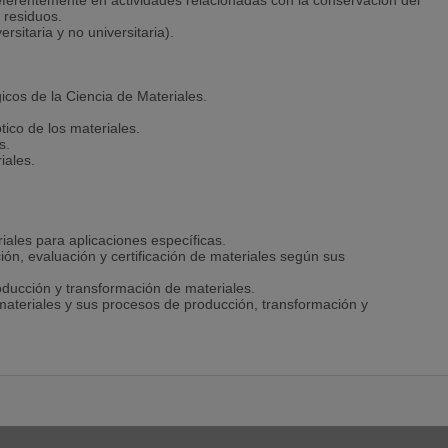
eferentemente en actividades relacionadas con la conservación del
 residuos.
rsitaria y no universitaria).
cos de la Ciencia de Materiales.
ico de los materiales.
s.
iales.
iales para aplicaciones específicas.
ión, evaluación y certificación de materiales según sus
ducción y transformación de materiales.
materiales y sus procesos de producción, transformación y
ormativas y especificaciones relativas a los materiales y sus
y vida en servicio de los materiales.
 de recuperación, reutilización y reciclado de materiales.