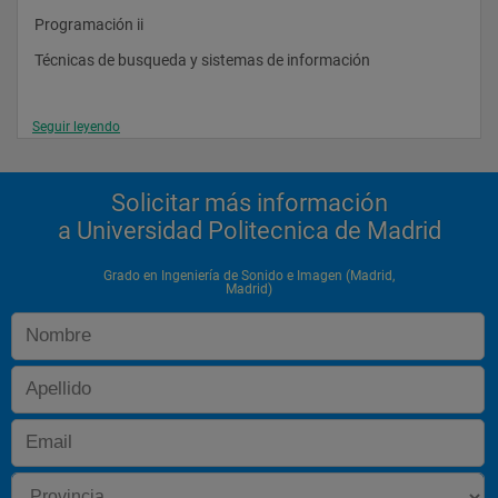
Programación ii 
Técnicas de busqueda y sistemas de información 
Seguir leyendo
Estadística y procesos estocásticos 
Solicitar más información
Electrónica ii 
a Universidad Politecnica de Madrid
Eletromagnetismo y ondas 
Señales y sistemas 
Grado en Ingeniería de Sonido e Imagen (Madrid,
Madrid)
Redes y servicios de telecomunicaación 
Microprocesadores 
Propagación de ondas 
Procesado digital de señal 
Teoría de la comunicación 
Ciencia, tecnología y sociedad 