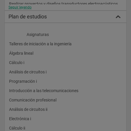
Realizar proyectos y diseños transductores electroacústicos
Seguir leyendo
Caracterización y evaluación del impacto medioambiental del 
Plan de estudios
ruido.
Elaborar proyectos y diseños de control de ruido y vibraciones.
                    Asignaturas 
Realizar proyectos y diseños de locales destinados a la 
producción y grabación de señales de audio y vídeo, 
Talleres de iniciación a la ingeniería 
acondicionamiento acústico y control de calidad.
Álgebra lineal 
Gestión, administración y consultoría del sector del Sonido y la 
imagen.
Cálculo i 
Participación en proyectos de Investigación, Desarrollo e 
Análisis de circuitos i 
Innovación en el área del sonido y la imagen. 
Programación i 
Introducción a las telecomunicaciones 
Comunicación profesional 
Análisis de circuitos ii 
Electrónica i 
Cálculo ii 