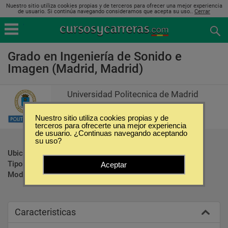
Nuestro sitio utiliza cookies propias y de terceros para ofrecer una mejor experiencia
de usuario. Si continúa navegando consideramos que acepta su uso..
Cerrar
Grado en Ingeniería de Sonido e
Imagen (Madrid, Madrid)
Universidad Politecnica de Madrid
Nuestro sitio utiliza cookies propias y de
terceros para ofrecerte una mejor experiencia
de usuario. ¿Continuas navegando aceptando
su uso?
Ubicación:
Madrid - Madrid
Tipo:
Carreras Universitarias
Aceptar
Modalidad:
Presencial
Caracteristicas