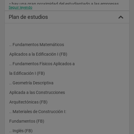
• hay una gran proximidad del estudiantado a las empresas 
Seguir leyendo
del sector de la
Plan de estudios
construcción de castellón, gracias a los convenios firmados 
con la asociación
española de fabricantes de azulejos y pavimentos cerámicos 
(ascer) y la
.. Fundamentos Matemáticos
asociación provincial de empresas de la construcción de 
castellón (apecc).
Aplicados a la Edificación I (FB)
.. Fundamentos Físicos Aplicados a
la Edificación I (FB)
presentación
.. Geometría Descriptiva
el grado en ingeniería de edificación tiene sus antecedentes en 
Aplicada a las Construcciones
la titulación de
Arquitectónicas (FB)
arquitectura técnica. el grado en ingeniería de edificación 
ofrece una formación
.. Materiales de Construcción I:
generalista adecuada a un entorno europeo sobre las bases 
Fundamentos (FB)
teórico-técnicas y
.. Inglés (FB)
tecnológicas propias del sector de la edificación, con 