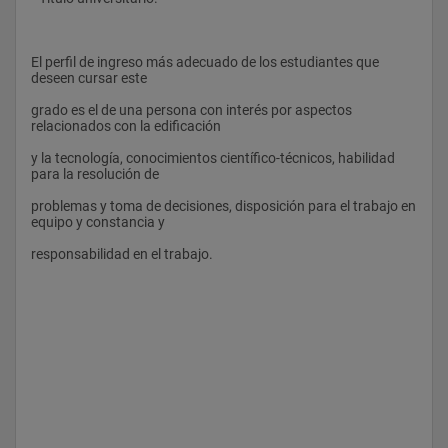
.. Materiales de Construcción
para ejercer la profesión de arquitecto o arquitecta técnico.
II: Conglomerantes y
El perfil de ingreso más adecuado de los estudiantes que 
deseen cursar este
Conglomerados (OB)
grado es el de una persona con interés por aspectos 
.. Estructuras II: Estructuras en
salidas profesionales
relacionados con la edificación
Edificación (OB)
• arquitectura técnica.
y la tecnología, conocimientos científico-técnicos, habilidad 
para la resolución de
.. Construcción II: Estructuras de
• dirección de la ejecución material.
problemas y toma de decisiones, disposición para el trabajo en 
Hormigón (OB)
• asistencia técnica sobre los
equipo y constancia y
.. Derecho de la Edificación (FB)
materiales, el proceso constructivo,
responsabilidad en el trabajo.
.. Estructuras III: Hormigón
el proyecto y la gestión económica,
Armado y Cimentaciones (OB)
de calidad, de seguridad o de
.. Construcción III: Estructuras de
medio ambiente en departamentos
Acero y Madera (OB)
de empresas del sector de la
.. Materiales de Construcción III:
construcción.
Metales, Maderas y Mixtos (OB)
• jefatura de obra.