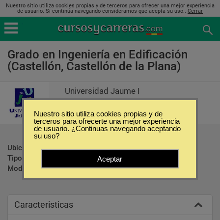
Nuestro sitio utiliza cookies propias y de terceros para ofrecer una mejor experiencia
de usuario. Si continúa navegando consideramos que acepta su uso..
Cerrar
Grado en Ingeniería en Edificación
(Castellón, Castellón de la Plana)
Universidad Jaume I
Nuestro sitio utiliza cookies propias y de
terceros para ofrecerte una mejor experiencia
de usuario. ¿Continuas navegando aceptando
su uso?
Ubicación:
Castellón - Castellón de la Plana
Tipo:
Carreras Universitarias
Aceptar
Modalidad:
Presencial
Caracteristicas