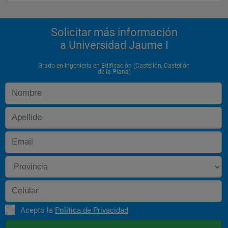
Intervención en Edificios
OPTATIVA II:
Solicitar más información
a Universidad Jaume I
hay que elegir una asignatura
.. Materiales Cerámicos de
Grado en Ingeniería en Edificación (Castellón, Castellón
de la Plana)
Revestimiento
.. Ejercicio Profesional
.. Sistemas Avanzados de
Representación Gráfica
Arquitectónica
.. Conservación y Mantenimiento
de Edificios
Acepto la
Política de Privacidad