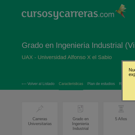
Grado en Ingenieria Industrial (
UAX - Universidad Alfonso X el Sabio
Nue
ex
‹— Volver al Listado
Caracteristicas
Plan de estudios
Requisito
Carreras
Grado en
5 Años
Universitarias
Ingenieria
Industrial