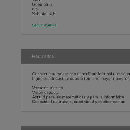
Geometría
Ob
Subtotal: 4,5
Asignaturas Libres y Optativas Carácter*
Libres
Seguir leyendo
Li
Subtotal: 9
Total: 73,5
Segundo Curso
Asignatura anual Carácter*
2420
Requisitos
Ampliación de Análisis Matemático (A)
Ob
2421
Consecuentemente con el perfil profesional que se p
Electrotécnia y Máquinas Eléctricas (A)
Ingeniería Industrial deberá reunir el mayor número p
Tr
Subtotal: 27
Vocación técnica
Primer Cuatrimestre Carácter*
Visión espacial
2423
Aptitud para las matemáticas y para la informática
Fundamentos de Ciencias Materiales
Capacidad de trabajo, creatividad y sentido común
Tr
2424
Mecánica
Ob
2428
Electromagnetismo
Ob