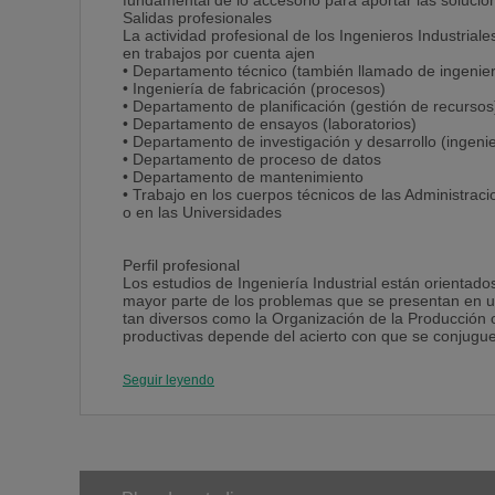
fundamental de lo accesorio para aportar las soluci
Salidas profesionales
La actividad profesional de los Ingenieros Industrial
en trabajos por cuenta ajen
• Departamento técnico (también llamado de ingenier
• Ingeniería de fabricación (procesos)
• Departamento de planificación (gestión de recursos
• Departamento de ensayos (laboratorios)
• Departamento de investigación y desarrollo (ingeni
• Departamento de proceso de datos
• Departamento de mantenimiento
• Trabajo en los cuerpos técnicos de las Administraci
o en las Universidades
Perfil profesional
Los estudios de Ingeniería Industrial están orientado
mayor parte de los problemas que se presentan en 
tan diversos como la Organización de la Producción o
productivas depende del acierto con que se conjuguen
producción, la planificación financiera, la gestión de
solamente los más importantes. Estos condicionante
Seguir leyendo
empresas, un perfil integrador que se sustancia en la 
clara vocación generalista.