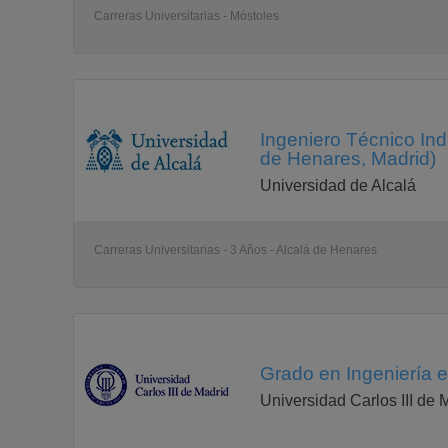
Ob
Carreras Universitarias - Móstoles
3422
Mecánica de Fluidos (A)
Tr
3423
Métodos Estadísticos en la Ingen. (A)
Tr
3424
Ingeniero Técnico Indu
Teoría de Máquinas (A)
de Henares, Madrid)
Tr
Subtotal: 54
Universidad de Alcalá
Primer Cuatrimestre Carácter*
3425
Transmisión de Calor
Ob
Carreras Universitarias - 3 Años - Alcalá de Henares
Subtotal: 6
Segundo Cuatrimestre Carácter*
3426
Teoría de Sistemas
Tr
Subtotal: 6
Asignaturas Libres y Optativas Carácter*
Libres
Grado en Ingeniería e
Li
Subtotal: 9
Universidad Carlos III de 
Total: 75
Cuarto Curso