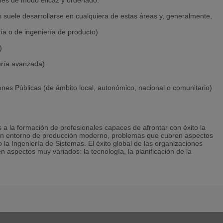
ones de modo eficaz y ordenado.
es suele desarrollarse en cualquiera de estas áreas y, generalmente,
ía o de ingeniería de producto)
)
ería avanzada)
ones Públicas (de ámbito local, autonómico, nacional o comunitario)
s a la formación de profesionales capaces de afrontar con éxito la
un entorno de producción moderno, problemas que cubren aspectos
 la Ingeniería de Sistemas. El éxito global de las organizaciones
 aspectos muy variados: la tecnología, la planificación de la
 la información o la gestión de los recursos humanos, por citar
s configuran, como elemento humano de gran interés para las
figura del ingeniero Industrial y que debe, por tanto, tener una