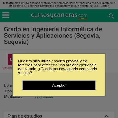
Nuestro sitio utiliza cookies propias y de terceros para ofrecer una mejor experiencia
de usuario. Si continúa navegando consideramos que acepta su uso..
Cerrar
Grado en Ingeniería Informática de
Servicios y Aplicaciones (Segovia,
Segovia)
Universidad de Valladolid
Nuestro sitio utiliza cookies propias y de
terceros para ofrecerte una mejor experiencia
de usuario. ¿Continuas navegando aceptando
su uso?
Aceptar
Ubicación:
Segovia - Segovia
Tipo:
Carreras Universitarias
Modalidad:
Presencial
Plan de estudios