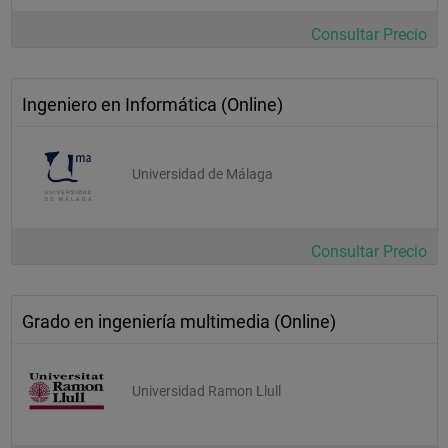
Asignaturas 
Consultar Precio
Obligatorias
análisis de 
Ingeniero en Informática (Online)
requisitos
aspectos legales, éticos y profesionales 
ti
Universidad de Málaga
prácticas en 
empresas
Consultar Precio
trabajo fin de 
grado
Grado en ingeniería multimedia (Online)
Asignaturas 
Optativas
informática 
Universidad Ramon Llull
forense