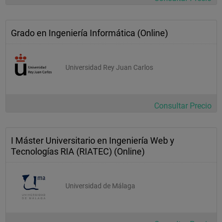
web 
gestión de proyectos basados en las tecnologías de la 
Grado en Ingeniería Informática (Online)
información 
seguridad 
informática
Universidad Rey Juan Carlos
planificación y explotación de sistemas 
informáticos
Consultar Precio
plataformas de software 
empresariales
I Máster Universitario en Ingeniería Web y
Asignaturas 
Tecnologías RIA (RIATEC) (Online)
Optativas
tecnologías 
Universidad de Málaga
emergentes
análisis estadísticos de 