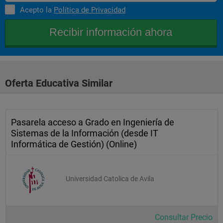
Acepto la
Política de Privacidad
Segundo 
Curso
utilización de sistemas 
operativos
sistemas de bases de datos 
Oferta Educativa Similar
programación orientada a 
objetos
Pasarela acceso a Grado en Ingeniería de
redes de 
Sistemas de la Información (desde IT
computadores
Informática de Gestión) (Online)
tratamiento automático de la 
información
Universidad Catolica de Avila
administración de sistemas 
operativos
Consultar Precio
programación y estructura de 