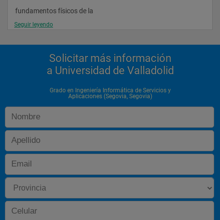
fundamentos físicos de la 
Seguir leyendo
informática
cálculo de probabilidades y 
Solicitar más información
estadística
a Universidad de Valladolid
cálculo
métodos 
Grado en Ingeniería Informática de Servicios y
Aplicaciones (Segovia, Segovia)
numéricos
Asignaturas 
Optativas
protocolos y comunicaciones 
seguras
multimedia
plataformas software 
móviles