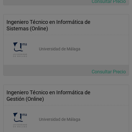
Consultar Precio
datos
fundamentos de dirección 
estratégica
Ingeniero Técnico en Informática de
Sistemas (Online)
informática 
gráfica
administración de bases de datos 
Universidad de Málaga
análisis contable y control de 
gestión
Consultar Precio
análisis estadísticos de 
procesos
Ingeniero Técnico en Informática de
tratamiento de imagen y 
Gestión (Online)
sonido
Cuarto 
Universidad de Málaga
Curso