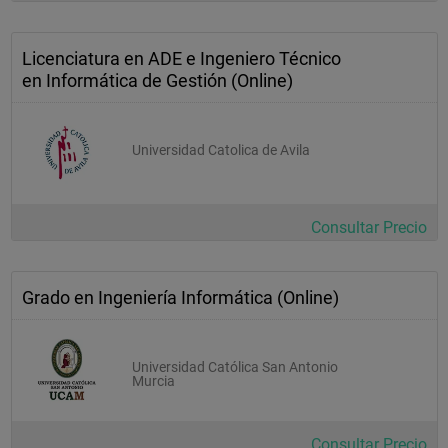
datos
proceso de desarrollo 
Licenciatura en ADE e Ingeniero Técnico
en Informática de Gestión (Online)
software
fundamentos de las ti 
diseño de interfaces de 
Universidad Catolica de Avila
usuario
Tercer 
Consultar Precio
Curso
Asignaturas 
Grado en Ingeniería Informática (Online)
Obligatorias
Asignatura
Universidad Católica San Antonio
sistemas 
Murcia
distribuidos
tecnologías 
Consultar Precio