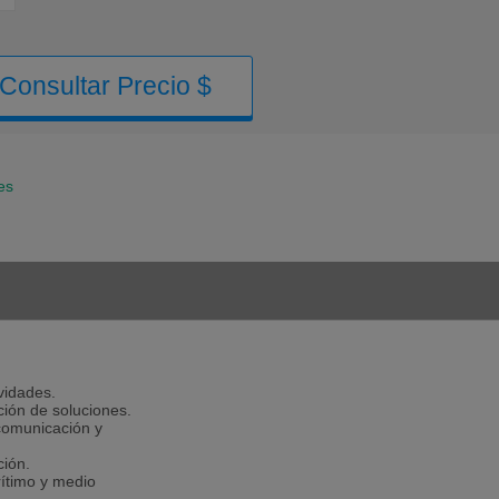
Consultar Precio $
es
vidades.
ción de soluciones.
 comunicación y
ción.
rítimo y medio