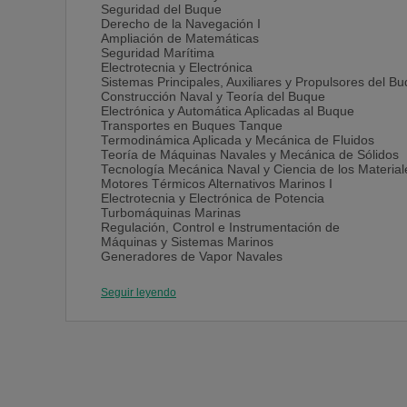
Seguridad del Buque
Derecho de la Navegación I
Ampliación de Matemáticas
Seguridad Marítima
Electrotecnia y Electrónica
Sistemas Principales, Auxiliares y Propulsores del B
Construcción Naval y Teoría del Buque
Electrónica y Automática Aplicadas al Buque
Transportes en Buques Tanque
Termodinámica Aplicada y Mecánica de Fluidos
Teoría de Máquinas Navales y Mecánica de Sólidos
Tecnología Mecánica Naval y Ciencia de los Material
Motores Térmicos Alternativos Marinos I
Electrotecnia y Electrónica de Potencia
Turbomáquinas Marinas
Regulación, Control e Instrumentación de
Máquinas y Sistemas Marinos
Generadores de Vapor Navales
Motores Térmicos Alternativos Marinos II
Prácticas Externas
Seguir leyendo
Mantenimiento de los Sistemas del Buque
Sistemas del Buque. Instalaciones Marítimas,
Auditorías y Optimización
Trabajo Fin de Grado