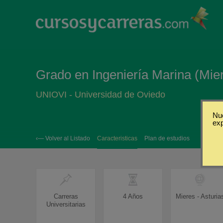
Grado en Ingeniería Marina (Mier
UNIOVI - Universidad de Oviedo
Nue
ex
‹— Volver al Listado
Caracteristicas
Plan de estudios
Carreras
4 Años
Mieres - Asturia
Universitarias