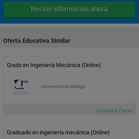
materiales
sistemas de producción y fabricación 
electrotecnia
fundamentos de 
Oferta Educativa Similar
automática
fundamentos de 
Grado en Ingeniería Mecánica (Online)
electrónica
ingeniería 
Universidad de Málaga
fluidomecánica
proyectos/oficina 
técnica
Consultar Precio
termodinámica técnica y transmisión de calor 
Tercer 
Graduado en ingeniería mecánica (Online)
Curso