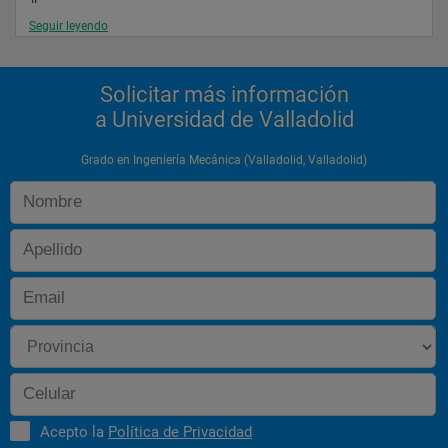
Seguir leyendo
matemáticas 
ii
Solicitar más información
tecnología ambiental y de 
a Universidad de Valladolid
procesos
Segundo 
Grado en Ingeniería Mecánica (Valladolid, Valladolid)
Curso
matemáticas 
iii
ingeniería de 
organización
ciencia de materiales 
mecánica para máquinas y 
mecanismos
Acepto la
Política de Privacidad
resistencia de 