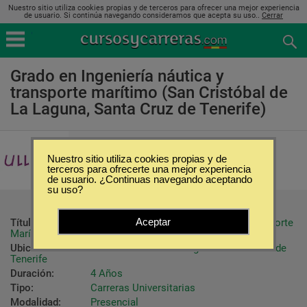
Nuestro sitio utiliza cookies propias y de terceros para ofrecer una mejor experiencia
de usuario. Si continúa navegando consideramos que acepta su uso..
Cerrar
Grado en Ingeniería náutica y
transporte marítimo (San Cristóbal de
La Laguna, Santa Cruz de Tenerife)
Universidad de la Laguna
Nuestro sitio utiliza cookies propias y de
terceros para ofrecerte una mejor experiencia
de usuario. ¿Continuas navegando aceptando
su uso?
Aceptar
Título ofrecido:
Graduado en Ingeniería Náutica y Transporte 
Marítimo
Ubicación:
San Cristóbal de La Laguna - Santa Cruz de 
Tenerife
Duración:
4 Años
Tipo:
Carreras Universitarias
Modalidad:
Presencial