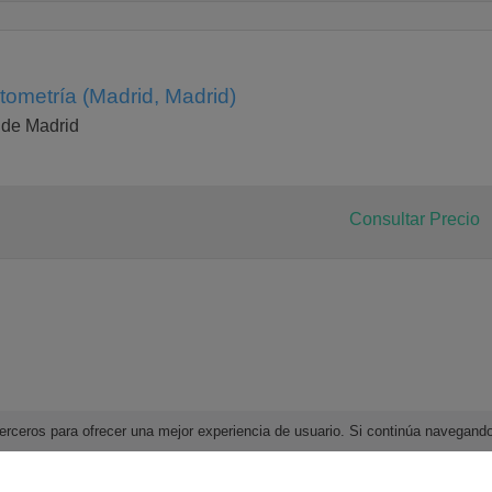
tometría (Madrid, Madrid)
 de Madrid
Consultar Precio
e terceros para ofrecer una mejor experiencia de usuario. Si continúa navega