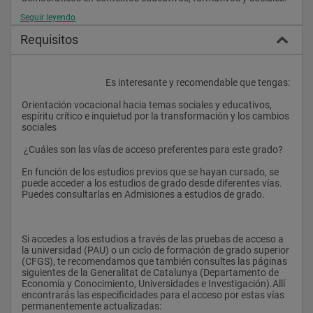
Seguir leyendo
Analizar problemas educativos asociados a la propia práctica, 
usando herramientas científicas.
Requisitos
					Es interesante y recomendable que tengas:
Orientación vocacional hacia temas sociales y educativos, 
espíritu crítico e inquietud por la transformación y los cambios 
sociales
 ¿Cuáles son las vías de acceso preferentes para este grado?
En función de los estudios previos que se hayan cursado, se 
puede acceder a los estudios de grado desde diferentes vías. 
Puedes consultarlas en Admisiones a estudios de grado.
Si accedes a los estudios a través de las pruebas de acceso a 
la universidad (PAU) o un ciclo de formación de grado superior 
(CFGS), te recomendamos que también consultes las páginas 
siguientes de la Generalitat de Catalunya (Departamento de 
Economía y Conocimiento, Universidades e Investigación).Allí 
encontrarás las especificidades para el acceso por estas vías 
permanentemente actualizadas: