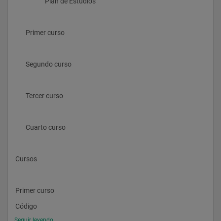
                    Plan de Estudios
       Primer curso 
       Segundo curso 
       Tercer curso 
       Cuarto curso 
Cursos
Primer curso
Código
Seguir leyendo