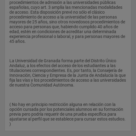
hacia los problemas sociales, el compromiso ético y la 
procedimientos de admisión a las universidades públicas 
capacidad de análisis, forman parte de las competencias que 
españolas, cuyo art. 3 amplía las mencionadas modalidades 
Introducción al Cambio Social 
se adquieren para el desarrollo de programas de intervención 
de acceso. Esta disposición prevé no sólo el clásico 
social.
procedimiento de acceso a la universidad de las personas 
(Materias optativas, a elegir dos):
mayores de 25 años, sino otros novedosos procedimientos de 
Además del desarrollo de la actividad profesional, hay que 
acceso para personas que, habiendo cumplido 40 años de 
Ética Social 
sumar la intensa labor investigadora que se lleva a cabo desde 
edad, estén en condiciones de acreditar una determinada 
el Departamento de Sociología de la Universidad de Granada. 
experiencia profesional o laboral, y para personas mayores de 
Sociología del Conocimiento.
En esta misma línea de desarrollo académico y científico, no 
45 años.
debemos olvidar el notable proceso asociativo llevado a cabo 
Historia de los Movimientos Sociales en la España 
en las últimas décadas. Prueba de ello fue la creación, en 
Contemporánea
1979, de la Federación de Asociaciones de Sociología del 
Estado Español (FASEE), actualmente denominada 
La Universidad de Granada forma parte del Distrito Único 
Educación Democrática y Ciudadanía 
Federación Española de Sociología (FES). Andalucía se 
Andaluz, a los efectos del acceso de los estudiantes a las 
incorporó a ese movimiento asociativo en 1979, con la 
titulaciones correspondientes. Es, por tanto, la Consejería de 
creación de la Asociación Andaluza de Sociología “Juan Díaz 
Innovación, Ciencia y Empresa de la Junta de Andalucía la que 
del Moral” (ASA), que fue legalizada el 13 de Febrero de 1980. 
fija las vías y los procedimientos de acceso a las universidades 
Tercer Curso -
La primera Junta Directiva del ASA contó con un grupo de 
de nuestra Comunidad Autónoma.
personas que dieron impulso y contribuyeron de manera 
Teoría Sociológica Contemporánea 
importante a la fundación de la FASEE y la revitalización de la 
Sociología en Andalucía.
Análisis Inferencial de Datos en Sociología 
( No hay en principio restricción alguna en relación con la 
En 1980, la ASA organizó un primer encuentro de Sociólogos 
opción cursada por los potenciales alumnos en su formación 
Sociología Política 6 OB Procesos de Cambio Social 
en Granada. Allí surgió la idea de impulsar los Congresos 
previa pero podría requerir de una prueba específica para 
Andaluces de Sociología, de los que llegaron a celebrarse dos. 
ajustarse al perfil que se establece para cursar estos estudios. 
Análisis de Datos Cualitativos en Sociología
En el año 2006 diversas instituciones y profesores de la 
)                
Comunidad Andaluza retoman la idea de organizar el III 
Estructura Social de España 
Congreso Andaluz de Sociología, titulado “Andalucía en el siglo 