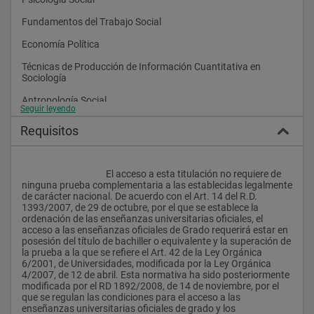
diversidad de materias de carácter multidisciplinar y el 
predominio de métodos y técnicas de investigación, para la 
Fundamentos del Trabajo Social 
eficiente aplicación profesional de los conocimientos 
adquiridos.
Economía Política 
Técnicas de Producción de Información Cuantitativa en 
Sociología
Interés Social, Profesional y Científico
Antropología Social 
El título de Grado en Sociología está enfocado a formar 
Seguir leyendo
profesionales capaces de desarrollar los fundamentos 
teóricos y empíricos que permitan el conocimiento científico de 
Requisitos
las sociedades y su bienestar. Para ello se ha de fomentar y 
Segundo Curso 
desarrollar la capacidad de explicación sobre el mundo social 
que nos rodea y contribuir a la mejora del modelo social. Entre 
Sociología de la Educación 
sus objetivos generales se encuentra el de inculcar marcos 
					El acceso a esta titulación no requiere de 
explicativos sobre el funcionamiento de nuestras sociedades 
ninguna prueba complementaria a las establecidas legalmente 
Técnicas de Producción de Información Cualitativa en 
complejas en la era de la información, a la vez que potenciar la 
de carácter nacional. De acuerdo con el Art. 14 del R.D. 
Sociología
búsqueda de propuestas operativas de intervención social.
1393/2007, de 29 de octubre, por el que se establece la 
ordenación de las enseñanzas universitarias oficiales, el 
Conceptos, Teorías y Métodos de las Ciencias Sociales
Los nuevos campos de inserción laboral indican que estos 
acceso a las enseñanzas oficiales de Grado requerirá estar en 
profesionales no se encuentran limitados a unas pocas líneas 
posesión del título de bachiller o equivalente y la superación de 
Ciencia de la Administración 
de trabajo, sino que se han ido adaptando a un contexto 
la prueba a la que se refiere el Art. 42 de la Ley Orgánica 
laboral global, dinámico y cambiante. Las orientaciones 
6/2001, de Universidades, modificada por la Ley Orgánica 
Sociología del Trabajo 
ocupacionales propias de esta titulación, se caracterizan por 
4/2007, de 12 de abril. Esta normativa ha sido posteriormente 
el interés a la hora de conocer diferentes aspectos de la 
modificada por el RD 1892/2008, de 14 de noviembre, por el 
Teoría Sociológica Clásica y Moderna 
realidad social, las sociedades complejas actuales y sus 
que se regulan las condiciones para el acceso a las 
problemas. La iniciativa y espíritu emprendedor, la sensibilidad 
enseñanzas universitarias oficiales de grado y los 
Estructura Social Contemporánea 