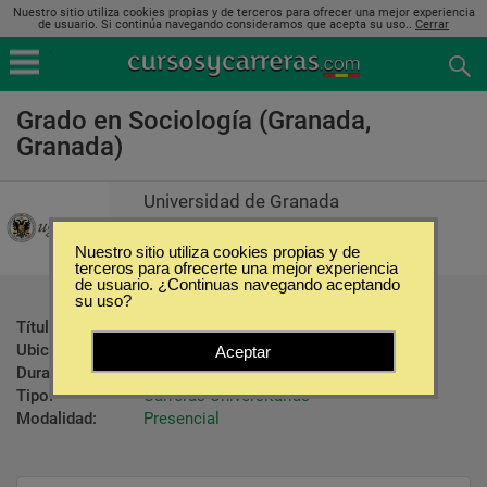
Nuestro sitio utiliza cookies propias y de terceros para ofrecer una mejor experiencia
de usuario. Si continúa navegando consideramos que acepta su uso..
Cerrar
Grado en Sociología (Granada,
Granada)
Universidad de Granada
Nuestro sitio utiliza cookies propias y de
terceros para ofrecerte una mejor experiencia
de usuario. ¿Continuas navegando aceptando
su uso?
Título ofrecido:
Grado en Sociología
Ubicación:
Granada - Granada
Aceptar
Duración:
4 Años
Tipo:
Carreras Universitarias
Modalidad:
Presencial