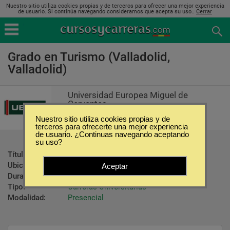
Nuestro sitio utiliza cookies propias y de terceros para ofrecer una mejor experiencia
de usuario. Si continúa navegando consideramos que acepta su uso..
Cerrar
Grado en Turismo (Valladolid,
Valladolid)
Universidad Europea Miguel de
Cervantes
Nuestro sitio utiliza cookies propias y de
terceros para ofrecerte una mejor experiencia
de usuario. ¿Continuas navegando aceptando
su uso?
Título ofrecido:
Graduado   en Turismo
Ubicación:
Valladolid - Valladolid
Aceptar
Duración:
4 Años
Tipo:
Carreras Universitarias
Modalidad:
Presencial