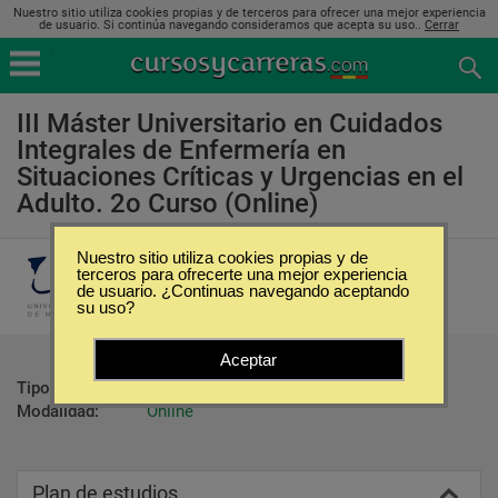
Nuestro sitio utiliza cookies propias y de terceros para ofrecer una mejor experiencia
de usuario. Si continúa navegando consideramos que acepta su uso..
Cerrar
III Máster Universitario en Cuidados
Integrales de Enfermería en
Situaciones Críticas y Urgencias en el
Adulto. 2o Curso (Online)
Nuestro sitio utiliza cookies propias y de
Universidad de Málaga
terceros para ofrecerte una mejor experiencia
de usuario. ¿Continuas navegando aceptando
su uso?
Aceptar
Tipo:
Maestrías
Modalidad:
Online
Plan de estudios