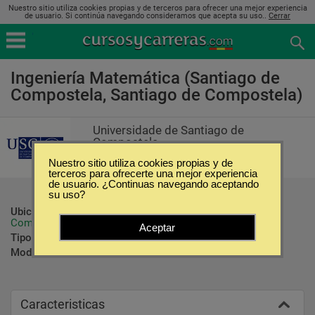
Nuestro sitio utiliza cookies propias y de terceros para ofrecer una mejor experiencia
de usuario. Si continúa navegando consideramos que acepta su uso..
Cerrar
Ingeniería Matemática (Santiago de
Compostela, Santiago de Compostela)
Universidade de Santiago de
Compostela
Nuestro sitio utiliza cookies propias y de
terceros para ofrecerte una mejor experiencia
de usuario. ¿Continuas navegando aceptando
su uso?
Ubicación:
Santiago de Compostela - Santiago de 
Compostela
Aceptar
Tipo:
Carreras Universitarias
Modalidad:
Presencial
Caracteristicas