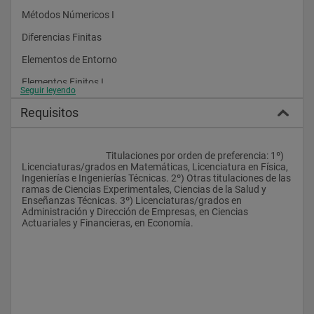
Métodos Númericos I
Diferencias Finitas
Elementos de Entorno
Elementos Finitos I
Seguir leyendo
Elementos Finitos II
Requisitos
Métodos Numéricos en Optimización
Métodos Numéricos II
					Titulaciones por orden de preferencia: 1º) 
Licenciaturas/grados en Matemáticas, Licenciatura en Física, 
Métodos Numéricos para Ecuaciones Diferenciales Ordinarias 
Ingenierías e Ingenierías Técnicas. 2º) Otras titulaciones de las 
(EDO)
ramas de Ciencias Experimentales, Ciencias de la Salud y 
Enseñanzas Técnicas. 3º) Licenciaturas/grados en 
Volúmenes Finitos
Administración y Dirección de Empresas, en Ciencias 
Actuariales y Financieras, en Economía.
Lenguajes y Entornos de Programación I
Cálculo Paralelo
Lenguajes y Entornos de Programación II
Arquitectura de Computadores y Sistemas Operativos