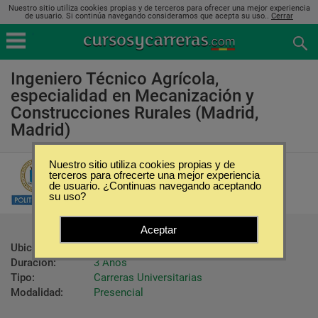
Nuestro sitio utiliza cookies propias y de terceros para ofrecer una mejor experiencia
de usuario. Si continúa navegando consideramos que acepta su uso..
Cerrar
Ingeniero Técnico Agrícola,
especialidad en Mecanización y
Construcciones Rurales (Madrid,
Madrid)
Nuestro sitio utiliza cookies propias y de
Universidad Politecnica de Madrid
terceros para ofrecerte una mejor experiencia
de usuario. ¿Continuas navegando aceptando
su uso?
Aceptar
Ubicación:
Madrid - Madrid
Duración:
3 Años
Tipo:
Carreras Universitarias
Modalidad:
Presencial