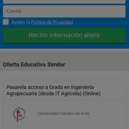
 Mecanización agraria    
 Diseño y cálculo de estructuras    
 Cultivos herbáceos    
Acepto la
Política de Privacidad
 Economía agraria    
 Evaluación del impacto ambiental    
Oferta Educativa Similar
 Producción animal intensiva    
 Cultivos hortícolas    
 Construcciones agrarias    
Pasarela acceso a Grado en Ingeniería
Agropecuaria (desde IT Agrícola) (Online)
 Proyectos    
 Maquinaria para instalaciones agrarias    
Universidad Catolica de Avila