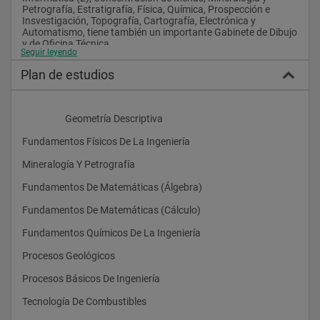
Petrografía, Estratigrafía, Física, Química, Prospección e 
Insvestigación, Topografía, Cartografía, Electrónica y 
Automatismo, tiene también un importante Gabinete de Dibujo 
y de Oficina Técnica.
Seguir leyendo
Plan de estudios
La Escuela está inmersa en un proceso de reforma que consta 
de tres fases, de las que ya se ha abordado la primera en su 
totalidad, próximamente se abordarán las siguientes que 
                    Geometría Descriptiva
redundarán en mejorar el objetivo de calidad permanente que 
impregna la actividad diaria de esta Escuela Universitaria.
Fundamentos Físicos De La Ingeniería
Mineralogía Y Petrografía
La proximidad de la Escuela con el Colegio Mayor San Isidoro, 
Fundamentos De Matemáticas (Álgebra)
hace que exista un convenio entre ambas dependencias de la 
Universidad de León, que permite a los alumnos del centro 
Fundamentos De Matemáticas (Cálculo)
utilizar los servicios de cafetería y comedor del Colegio en 
condiciones muy favorables.
Fundamentos Químicos De La Ingeniería
Procesos Geológicos
Los estudios renovados de Ingeniero/a Técnico de Minas que 
Procesos Básicos De Ingeniería
se imparten en la Universidad de León, son:
Tecnología De Combustibles