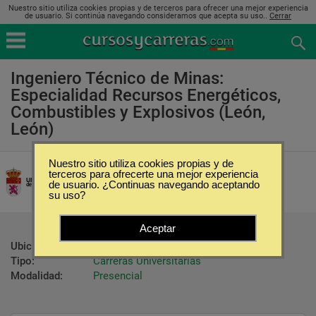
Nuestro sitio utiliza cookies propias y de terceros para ofrecer una mejor experiencia
de usuario. Si continúa navegando consideramos que acepta su uso..
Cerrar
Ingeniero Técnico de Minas:
Especialidad Recursos Energéticos,
Combustibles y Explosivos (León,
León)
Nuestro sitio utiliza cookies propias y de
Universidad de León
terceros para ofrecerte una mejor experiencia
de usuario. ¿Continuas navegando aceptando
su uso?
Aceptar
Ubicación:
León - León
Tipo:
Carreras Universitarias
Modalidad:
Presencial