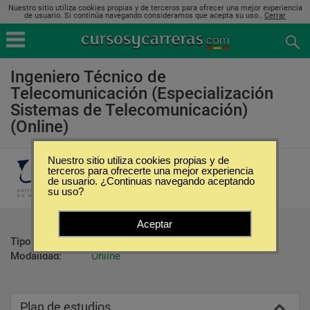
Nuestro sitio utiliza cookies propias y de terceros para ofrecer una mejor experiencia
de usuario. Si continúa navegando consideramos que acepta su uso..
Cerrar
Ingeniero Técnico de
Telecomunicación (Especialización
Sistemas de Telecomunicación)
(Online)
Nuestro sitio utiliza cookies propias y de
Universidad de Málaga
terceros para ofrecerte una mejor experiencia
de usuario. ¿Continuas navegando aceptando
su uso?
Aceptar
Tipo:
Carreras Universitarias
Modalidad:
Online
Plan de estudios