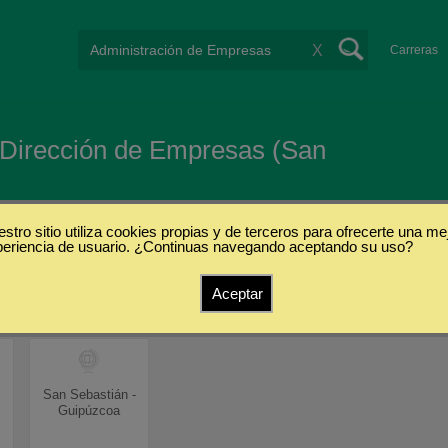
X
Carreras
y Dirección de Empresas (San
stro sitio utiliza cookies propias y de terceros para ofrecerte una me
periencia de usuario. ¿Continuas navegando aceptando su uso?
Aceptar
San Sebastián -
Guipúzcoa