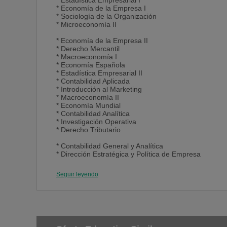
* Estadística Empresarial I
* Economía de la Empresa I
* Sociología de la Organización
* Microeconomía II
* Economía de la Empresa II
* Derecho Mercantil
* Macroeconomía I
* Economía Española
* Estadística Empresarial II
* Contabilidad Aplicada
* Introducción al Marketing
* Macroeconomía II
* Economía Mundial
* Contabilidad Analítica
* Investigación Operativa
* Derecho Tributario
* Contabilidad General y Analítica
* Dirección Estratégica y Política de Empresa
* Econometría
* Régimen Fiscal I
Seguir leyendo
* Análisis del Entorno Económico
* Derecho Laboral
* Liderazgo y Comunicación
* Decisión y Competencia Estratégica
* Dirección Financiera