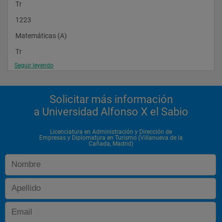
Tr
1223
Matemáticas (A)
Tr
Seguir leyendo
1231
Estructura de Mercados (A)
Solicitar más información
Tr
a Universidad Alfonso X el Sabio
1232
Inglés 1 (A)
Licenciatura en Administración y Dirección de
Empresas y Diplomatura en Turismo (Villanueva de la
Cañada, Madrid)
Tr
Subtotal: 63
Primer Cuatrimestre Carácter*
1224
Sociología