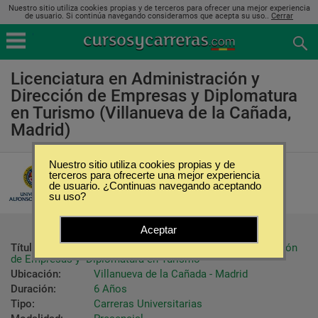
Nuestro sitio utiliza cookies propias y de terceros para ofrecer una mejor experiencia
de usuario. Si continúa navegando consideramos que acepta su uso..
Cerrar
Licenciatura en Administración y
Dirección de Empresas y Diplomatura
en Turismo (Villanueva de la Cañada,
Madrid)
Nuestro sitio utiliza cookies propias y de
Universidad Alfonso X el Sabio
terceros para ofrecerte una mejor experiencia
de usuario. ¿Continuas navegando aceptando
su uso?
Aceptar
Título ofrecido:
Licenciatura en Administración y Dirección 
de Empresas y  Diplomatura en Turismo
Ubicación:
Villanueva de la Cañada - Madrid
Duración:
6 Años
Tipo:
Carreras Universitarias