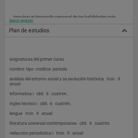
    Impulsar el desarrollo personal de las habilidades más 
Seguir leyendo
relevantes de los comunicadores audiovisuales: Creatividad, 
innovación, empatía comunicativa, capacidad de análisis y de 
Plan de estudios
síntesis, dominio de las nuevas tecnologías…
asignaturas del primer curso
METODOLOGÍA PROPIA DE ENSEÑANZA
nombre  tipo  creditos  periodo
análisis del entorno social y su evolución histórica   tron.  9   
    El Plan de Estudios articula una serie pluridisciplinar de 
anual
materias para la formación integral del alumno que demanda 
el sector audiovisual: A asignaturas de Lengua, Literatura, 
informatica i   obli.  6   cuatrim.
Historia, Sociología, Psicosociología, Derecho, Inglés, 
Informática, Economía o Marketing, se unen estudios 
ingles tecnico i   obli.  6   cuatrim.
específicos audiovisuales como la Teoría de la Información y la 
Comunicación, la Narrativa, la Producción, la Realización, el 
lengua   tron.  9   anual
Guión, la Animación o la Tecnología Audiovisual.
literatura universal contemporanea   obli.  6   cuatrim.
redaccion periodistica i   tron.  9   anual
    La Metodología se fundamenta en la combinación de 