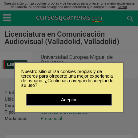
Nuestro sitio utiliza cookies propias y de terceros para ofrecer una mejor experiencia
de usuario. Si continúa navegando consideramos que acepta su uso..
Cerrar
Licenciatura en Comunicación
Audiovisual (Valladolid, Valladolid)
Universidad Europea Miguel de
Cervantes
Nuestro sitio utiliza cookies propias y de
terceros para ofrecerte una mejor experiencia
de usuario. ¿Continuas navegando aceptando
su uso?
Título ofrecido:
Licenciado en Comunicación Audiovisual
Ubicación:
Valladolid - Valladolid
Aceptar
Duración:
5 Años
Tipo:
Carreras Universitarias
Modalidad:
Presencial