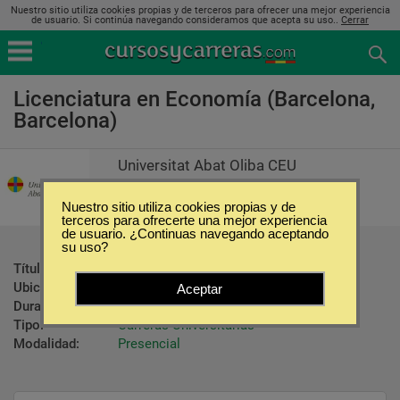
Nuestro sitio utiliza cookies propias y de terceros para ofrecer una mejor experiencia
de usuario. Si continúa navegando consideramos que acepta su uso..
Cerrar
Licenciatura en Economía (Barcelona,
Barcelona)
Universitat Abat Oliba CEU
Nuestro sitio utiliza cookies propias y de
terceros para ofrecerte una mejor experiencia
de usuario. ¿Continuas navegando aceptando
su uso?
Título ofrecido:
Curso
Ubicación:
Barcelona - Barcelona
Aceptar
Duración:
4 Años
Tipo:
Carreras Universitarias
Modalidad:
Presencial