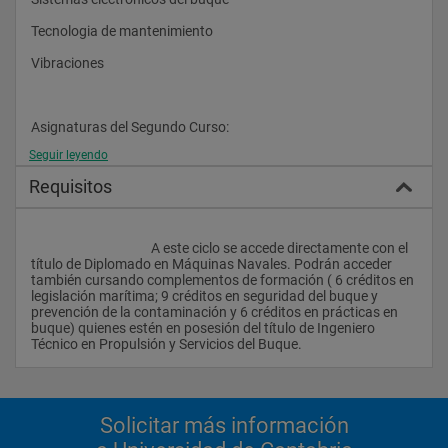
firme en astilleros, empresas navieras, explotaciones 
portuarias, empresas industriales, o a través del ejercicio libre 
Tecnologia de mantenimiento
de la profesión, la empresa privada y la Administración 
Pública.
Vibraciones
Exclusión de asignaturas de libre elección:
Asignaturas del Segundo Curso:
Estarán excluidas de libre elección las asignaturas de otros 
Seguir leyendo
Calderas marinas
planes de estudio que sean idénticas a asignaturas que el 
alumno puede cursar en su plan.
Requisitos
Evolucion de la propulsion naval
 Así mismo, estarán excluidas de la libre elección las 
Ingles especifico
asignaturas definidas como no accesibles para los alumnos 
de un determinado plan de estudios, por que sus contenidos 
					A este ciclo se accede directamente con el 
Motores de combustion interna
ya están cubiertos por las materias del propio plan.				
título de Diplomado en Máquinas Navales. Podrán acceder 
también cursando complementos de formación ( 6 créditos en 
Practicas en buque
legislación marítima; 9 créditos en seguridad del buque y 
prevención de la contaminación y 6 créditos en prácticas en 
Seguridad maritima y prevencion de la contaminacion
buque) quienes estén en posesión del título de Ingeniero 
Técnico en Propulsión y Servicios del Buque.                
Tecnicas energeticas en el buque
Turbinas de vapor
Solicitar más información
Asignaturas Optativas: