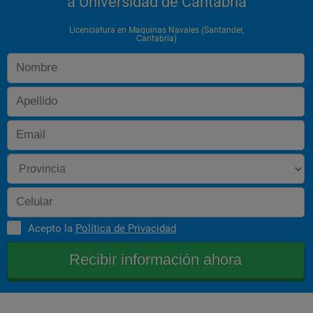
a Universidad de Cantabria
Ampliacion de sistemas electronicos del buque
Licenciatura en Maquinas Navales (Santander,
Cantabria)
Automatas programables
Deterioro de los materiales
Efecto de los residuos sobre el medio marino
Gestion de navieras
Instalaciones electricas marinas
Soldaduras
Asignaturas recomendadas de libre elección:
Economia maritima
Acepto la
Política de Privacidad
Economia portuaria
Ingles nautico
Navegacion y maniobras en embarcaciones de supervivencia
Dinamica de vehiculos marinos