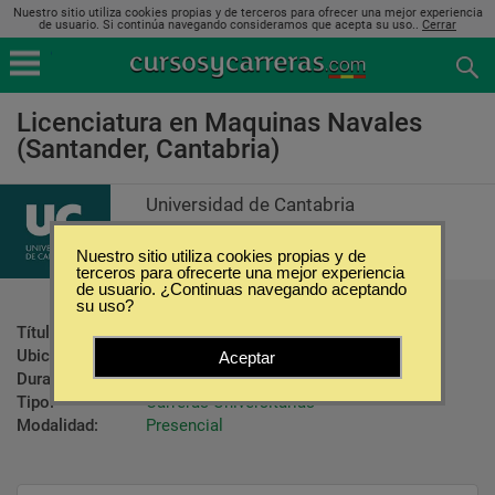
Nuestro sitio utiliza cookies propias y de terceros para ofrecer una mejor experiencia
de usuario. Si continúa navegando consideramos que acepta su uso..
Cerrar
Licenciatura en Maquinas Navales
(Santander, Cantabria)
Universidad de Cantabria
Nuestro sitio utiliza cookies propias y de
terceros para ofrecerte una mejor experiencia
de usuario. ¿Continuas navegando aceptando
su uso?
Título ofrecido:
Título de Licenciado
Ubicación:
Santander - Cantabria
Aceptar
Duración:
2 Años
Tipo:
Carreras Universitarias
Modalidad:
Presencial