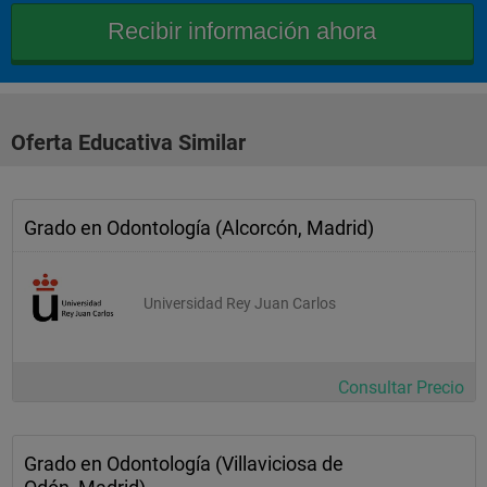
 4,5
Introducción a la Clínica Odontológica  Obligatoria
 "
Oferta Educativa Similar
 1
 4
Grado en Odontología (Alcorcón, Madrid)
 5
Universidad Rey Juan Carlos
Historia de la Odontología Obligatoria
 "
 3,5
Consultar Precio
 1
 4,5
Grado en Odontología (Villaviciosa de