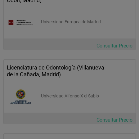
Odón, Madrid)
MATERIAS OPTATIVAS
 "
Universidad Europea de Madrid
 -
 -
Consultar Precio
 4,5
Licenciatura de Odontología (Villanueva
Biología Celular Troncal
de la Cañada, Madrid)
 2º cuatrimestre
 3,5
Universidad Alfonso X el Sabio
 2
 5,5
Consultar Precio
Fisiología "
 "