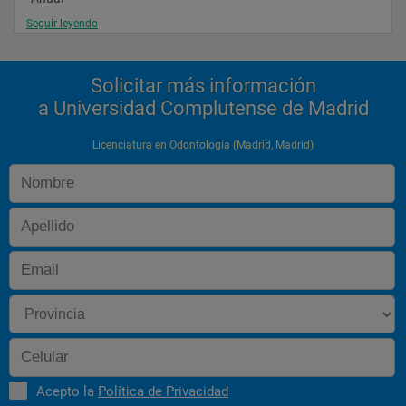
Seguir leyendo
 8
 3,5
Solicitar más información
 11,5
a Universidad Complutense de Madrid
Morfología, Estructura y Función Bucodental Humana "
Licenciatura en Odontología (Madrid, Madrid)
 "
 7
 2
 9
Psicología "
 1er cuatrimestre
 3
Acepto la
Política de Privacidad
 1,5