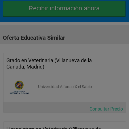
 "
 6,5
Matemáticas
Oferta Educativa Similar
 "
 5
Grado en Veterinaria (Villanueva de la
Cañada, Madrid)
Química
 "
Universidad Alfonso X el Sabio
 4,5
Consultar Precio
MATERIAS OPTATIVAS
 0