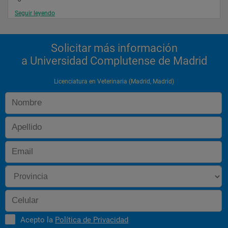
Seguir leyendo
Bioquímica
Solicitar más información
 "
a Universidad Complutense de Madrid
 9
Licenciatura en Veterinaria (Madrid, Madrid)
Etología y Protección Animal y Etnología
 "
 5,5
Física
 "
 4,5
Acepto la
Política de Privacidad
Genética