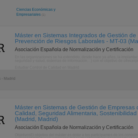
Ciencias Económicas y
Empresariales
(1)
Máster en Sistemas Integrados de Gestión de
Prevención de Riesgos Laborales - MT-03 (Mad
Asociación Española de Normalización y Certificación
En las organizaciones se ha extendido, desde hace ya años, la implantac
seguridad y salud, sistemas de información…) con el objetivo de ofrecerpr
Estudiar Control de Calidad en Madrid
 - Madrid
Máster en Sistemas de Gestión de Empresas de
Calidad, Seguridad Alimentaria, Sostenibilid
(Madrid, Madrid)
Asociación Española de Normalización y Certificación
ObjetivosEl objetivo del máster es dotar a los participantes de los cono