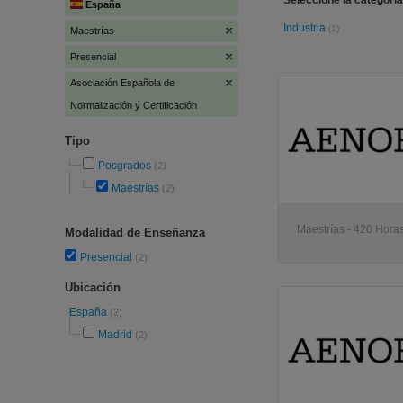
Seleccione la categoría
España
Industria
(1)
Maestrías
Presencial
Asociación Española de
Normalización y Certificación
Tipo
Posgrados
(2)
Maestrías
(2)
Maestrías - 420 Horas
Modalidad de Enseñanza
Presencial
(2)
Ubicación
España
(2)
Madrid
(2)