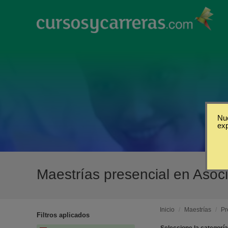
Nue
ex
Maestrías presencial en Asoc
Inicio
/
Maestrías
/
Pr
Filtros aplicados