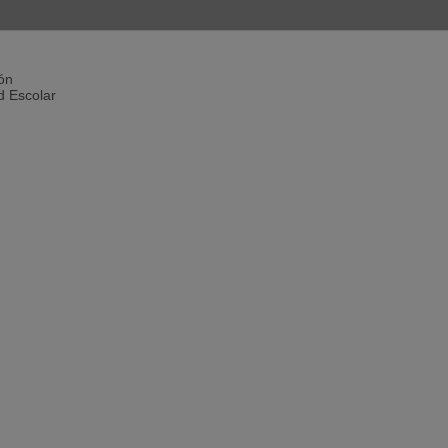
ón
d Escolar