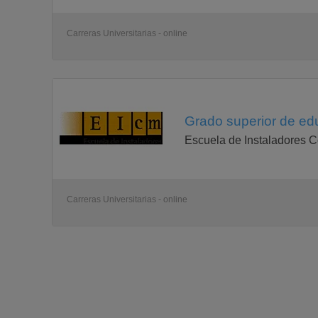
13430 PSICOLOGÍA DE LA EDUCACIÓN Troncal Cuatri
13431 PSICOLOGÍA DEL DESARROLLO EN EDAD ESCOL
13432 TEORÍAS E INSTITUCIONES CONTEMPORÁNEAS
Carreras Universitarias - online
13491 DESARROLLO DE LA EXPRESIÓN PLÁSTICA Y S
13492 DESARR.DE HABILIDADES LINGÜÍSTICAS Y SU 
13493 DESARR.DEL PENSAMIENTO MATEMÁTICO Y SU
13494 DESARROLLO PSICOMOTOR Troncal Anual 9 
Segundo curso
Código
Grado superior de educ
Asignaturas
Escuela de Instaladores 
Tipo
Impartición
Créd.
Carreras Universitarias - online
Estado
13427 BASES PSICOPEDAGÓGICAS DE LA EDUCACIÓ
13436 DIDÁCTICA GENERAL Troncal Anual 9 Se imp
13440 PRACTICUM I Troncal Anual 14 Se imparte
13495 CONOCIMIENTO DEL MEDIO NATURAL, SOCIAL
13496 DESARR.DE HABILIDADES LINGÜÍSTICAS Y SU 
13497 ESTIMULACIÓN TEMPRANA Obligatoria Cuatri
13498 EXPRESIÓN PLÁSTICA Obligatoria Cuatrimestr