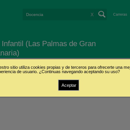
X
Carreras
 Infantil (Las Palmas de Gran
naria)
Canaria
stro sitio utiliza cookies propias y de terceros para ofrecerte una me
periencia de usuario. ¿Continuas navegando aceptando su uso?
Aceptar