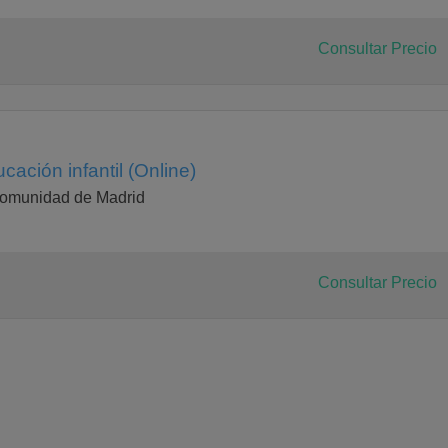
mestral 4,5 En extinción
AR Troncal Cuatrimestral 4,5 En extinción
 DE EDUCACIÓN Troncal Cuatrimestral 4,5 En extinción
Consultar Precio
U DIDÁCTICA Troncal Anual 9 En extinción
DIDÁCTICA I Troncal Cuatrimestral 6 En extinción
 DIDÁCTICA Troncal Anual 9 En extinción
En extinción
ación infantil (Online)
Comunidad de Madrid
Consultar Precio
N ESPECIAL Troncal Anual 9 Se imparte
arte
 Y CULTURAL Troncal Anual 9 Se imparte
DIDÁCTICA II Troncal Cuatrimestral 6 Se imparte
mestral 4,5 Se imparte
al 4,5 Se imparte