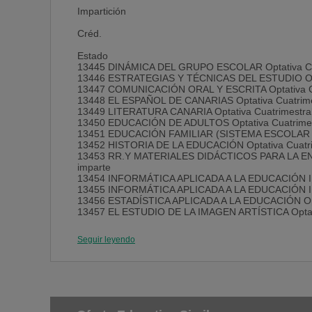
Impartición
Créd.
Estado
13445 DINÁMICA DEL GRUPO ESCOLAR Optativa Cuat
13446 ESTRATEGIAS Y TÉCNICAS DEL ESTUDIO Optat
13447 COMUNICACIÓN ORAL Y ESCRITA Optativa Cua
13448 EL ESPAÑOL DE CANARIAS Optativa Cuatrimes
13449 LITERATURA CANARIA Optativa Cuatrimestral
13450 EDUCACIÓN DE ADULTOS Optativa Cuatrimest
13451 EDUCACIÓN FAMILIAR (SISTEMA ESCOLAR Y FA
13452 HISTORIA DE LA EDUCACIÓN Optativa Cuatrim
13453 RR.Y MATERIALES DIDÁCTICOS PARA LA ENS
imparte
13454 INFORMÁTICA APLICADA A LA EDUCACIÓN I Opt
13455 INFORMÁTICA APLICADA A LA EDUCACIÓN II Op
13456 ESTADÍSTICA APLICADA A LA EDUCACIÓN Optat
13457 EL ESTUDIO DE LA IMAGEN ARTÍSTICA Optativ
13458 EL ARTE EN CANARIAS Optativa Cuatrimestral
13459 EL ESPACIO GLOBAL: LOS PAISAJES GEOGRÁF
Seguir leyendo
13460 HISTORIA, ESCUELA Y ENTORNO Optativa Cua
13461 PALEOANTROPOLOGÍA Optativa Cuatrimestral
13462 DIDÁCTICA DE LA EDUCACIÓN PARA EL CONSU
13463 COMPOSICIÓN PLÁSTICA Y VISUAL Optativa Cu
13464 TALLER DE EXPRESIÓN PLÁSTICA TRIDIMENSI
13465 LA QUÍMICA DE LA ALIMENTACIÓN: NUTRICIÓN