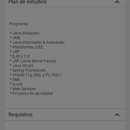
Plan de estudios
Programa:
 * Java Iniciación
 * UML
 * Java Intermedio & Avanzado
 * Plataforma J2EE
 * JSP
 * EJB´s 3.0
 * JSF (Java Server Faces)
 * Java Struts
 * Spring Framework.
 * Oracle 11g (SQL y PL/SQL)
 * XML
 * AJAX
 * Web Services
 * Proyecto fin de master
Requisitos