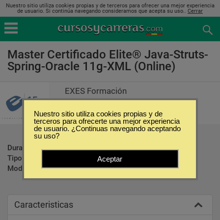
Nuestro sitio utiliza cookies propias y de terceros para ofrecer una mejor experiencia
de usuario. Si continúa navegando consideramos que acepta su uso..
Cerrar
Master Certificado Elite® Java-Struts-
Spring-Oracle 11g-XML (Online)
EXES Formación
Nuestro sitio utiliza cookies propias y de
terceros para ofrecerte una mejor experiencia
de usuario. ¿Continuas navegando aceptando
su uso?
Duración:
12 Meses
Tipo:
Maestrías
Aceptar
Modalidad:
Online
Caracteristicas