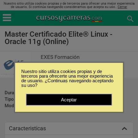
Nuestro sitio utiliza cookies propias y de terceros para ofrecer una mejor experiencia
de usuario. Si continúa navegando consideramos que acepta su uso..
Cerrar
Master Certificado Elite® Linux -
Oracle 11g (Online)
EXES Formación
Nuestro sitio utiliza cookies propias y de
terceros para ofrecerte una mejor experiencia
de usuario. ¿Continuas navegando aceptando
su uso?
Duración:
12 Meses
Tipo:
Maestrías
Aceptar
Modalidad:
Online
Caracteristicas