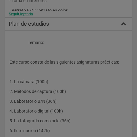
· Toma en interiores.
· Retrato B/N y retrato en color.
Seguir leyendo
· Bodegón.
Plan de estudios
· Foto de producto.
· Fotohistoria y fotonovela.
                    Temario: 
· Retoque de todas las fotos presentadas.
· Foto fija en cortometraje de ficción.
Este curso consta de las siguientes asignaturas prácticas:
· Proyecto personal.				
1. La cámara (100h)
2. Métodos de captura (100h)
3. Laboratorio B/N (36h)
4. Laboratorio digital (100h)
5. La fotografía como arte (36h)
6. Iluminación (142h)