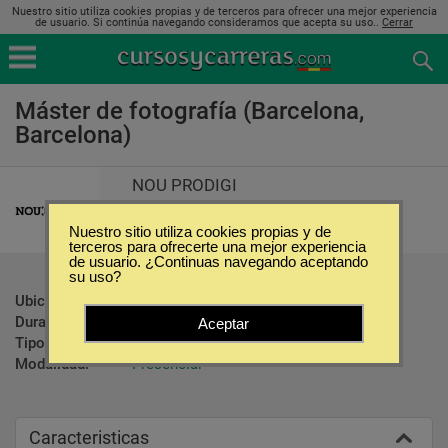
Nuestro sitio utiliza cookies propias y de terceros para ofrecer una mejor experiencia
de usuario. Si continúa navegando consideramos que acepta su uso..
Cerrar
Máster de fotografía (Barcelona,
Barcelona)
NOU PRODIGI
Nuestro sitio utiliza cookies propias y de
terceros para ofrecerte una mejor experiencia
de usuario. ¿Continuas navegando aceptando
su uso?
Ubicación:
Barcelona - Barcelona
Duración:
550 Horas
Aceptar
Tipo:
Maestrías
Modalidad:
Presencial
Caracteristicas