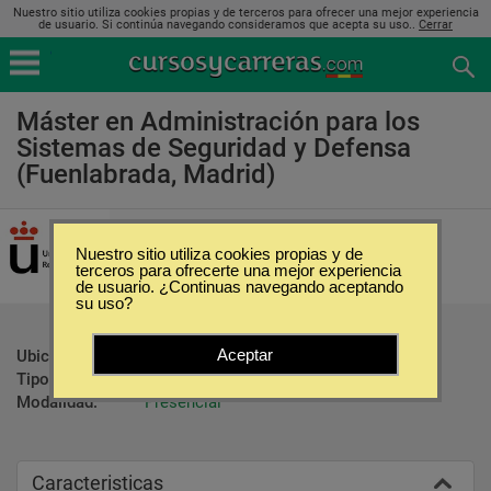
Nuestro sitio utiliza cookies propias y de terceros para ofrecer una mejor experiencia
de usuario. Si continúa navegando consideramos que acepta su uso..
Cerrar
Máster en Administración para los
Sistemas de Seguridad y Defensa
(Fuenlabrada, Madrid)
Universidad Rey Juan Carlos
Nuestro sitio utiliza cookies propias y de
terceros para ofrecerte una mejor experiencia
de usuario. ¿Continuas navegando aceptando
su uso?
Aceptar
Ubicación:
Fuenlabrada - Madrid
Tipo:
Maestrías
Modalidad:
Presencial
Caracteristicas