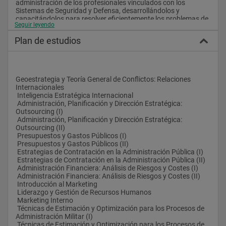
administración de los profesionales vinculados con los 
Sistemas de Seguridad y Defensa, desarrollándolos y 
capacitándolos para resolver eficientemente los problemas de 
Seguir leyendo
su organización.
 * Potenciar la capacidad técnico-directiva de los responsables 
Plan de estudios
de administración de los Sistemas de Seguridad y Defensa en 
planificación, organización, dirección, coordinación y control 
de los mismos.
 * Alcanzar un alto nivel de interacción entre los alumnos y los 
sectores industriales de Seguridad y Defensa nacionales e 
Geoestrategia y Teoría General de Conflictos: Relaciones 
internacionales sirviendo a los fines expuestos con 
Internacionales
anterioridad.
 Inteligencia Estratégica Internacional
 Administración, Planificación y Dirección Estratégica: 
Outsourcing (I)
 Administración, Planificación y Dirección Estratégica: 
Outsourcing (II)
 Presupuestos y Gastos Públicos (I)
 Presupuestos y Gastos Públicos (II)
 Estrategias de Contratación en la Administración Pública (I)
 Estrategias de Contratación en la Administración Pública (II)
 Administración Financiera: Análisis de Riesgos y Costes (I)
 Administración Financiera: Análisis de Riesgos y Costes (II)
 Introducción al Marketing
 Liderazgo y Gestión de Recursos Humanos
 Marketing Interno
 Técnicas de Estimación y Optimización para los Procesos de 
Administración Militar (I)
 Técnicas de Estimación y Optimización para los Procesos de 