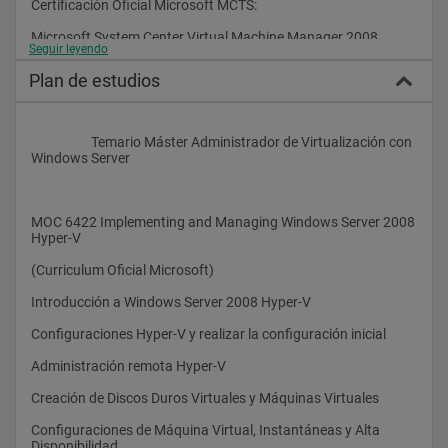
Certificación Oficial Microsoft MCTS:
Microsoft System Center Virtual Machine Manager 2008, 
Seguir leyendo
Configuration
Plan de estudios
Derechos de Examen incluidos
                    Temario Máster Administrador de Virtualización con 
Y para el Examen de Certificación de Microsoft 70-669
Windows Server
Examen Oficial de Microsoft 70-669
Windows Server 2008 R2, Desktop Virtualization
MOC 6422 Implementing and Managing Windows Server 2008 
Hyper-V
(Curriculum Oficial Microsoft)
Certificación Oficial Microsoft MCTS:
Introducción a Windows Server 2008 Hyper-V
Windows Server 2008 R2, Desktop Virtualization
Configuraciones Hyper-V y realizar la configuración inicial
Administración remota Hyper-V
Derechos de Examen incluidos
Creación de Discos Duros Virtuales y Máquinas Virtuales
Descripción
Configuraciones de Máquina Virtual, Instantáneas y Alta 
La virtualización proporciona una plataforma dinámica y 
Disponibilidad