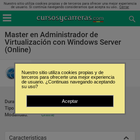
Nuestro sitio utiliza cookies propias y de terceros para ofrecer una mejor experiencia
de usuario. Si continúa navegando consideramos que acepta su uso..
Cerrar
Master en Administrador de
Virtualización con Windows Server
(Online)
Intergrupo
Nuestro sitio utiliza cookies propias y de
terceros para ofrecerte una mejor experiencia
de usuario. ¿Continuas navegando aceptando
su uso?
Aceptar
Duración:
450 Horas
Tipo:
Maestrías
Modalidad:
Online
Caracteristicas