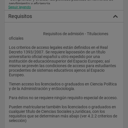
rendimiento y eficiencia.
Seguir leyendo
-Poder organizar datos, teorías y métodos para realizar una 
Requisitos
investigación propia o en equipo.
-Conocer distintas formas de organización de la información 
en las instituciones públicas.
					Requisitos de admisión - Titulaciones 
oficiales
-Reforzar el compromiso ético y deontológico derivado de la 
doble posición de investigador y ciudadano.
Los criterios de acceso legales están definidos en el Real 
Decreto 1393/2007. Se requiere laposesión de un título 
..Perfil de competencias transversales
universitario oficial español u otro expedido por una 
institución de educaciónsuperior del Espacio Europeo; así 
-Compromiso ético (capacidad crítica y autocrítica; capacidad 
mismo se prevén las condiciones de acceso para estudiantes 
de mostrar actitudes coherentes con las concepciones éticas y 
procedentes de sistemas educativos ajenos al Espacio 
deontológicas)
Europeo. 
-Capacidad de aprendizaje y responsabilidad (análisis, 
Tienen acceso los licenciados o graduados en Ciencia Política 
síntesis, iniciativa y trabajo en equipo)
y de la Administración y enSociología. 
-Capacidad comunicativa (expresión oral y escrita, dominio del 
Para éstos no se requiere ningún requisito especial de acceso. 
lenguaje especializado)
Pueden matricularse también los licenciados o graduados en 
-Reforzamiento de los valores democráticos (pluralismo, 
cualquier título de Ciencias Sociales yJurídicas, con los 
igualdad de género, sostenibilidad)
requisitos que se determinan más abajo (ver 4.2.2 criterios de 
selección) 
. Objetivos formativos