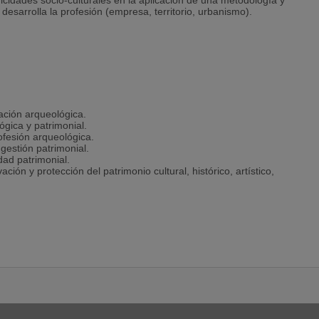
ificidades socio-culturales en la aplicación de una metodología y
esarrolla la profesión (empresa, territorio, urbanismo).
.
ación arqueológica.
gica y patrimonial.
rofesión arqueológica.
gestión patrimonial.
dad patrimonial.
ón y protección del patrimonio cultural, histórico, artístico,
moniales desde los ámbitos local, nacional, europeo y universal,
gía, la investigación de la Historia, la gestión del patrimonio
en la sociedad actual, de acuerdo a los principios códigos
 teorías y temas más relevantes de las investigaciones histórico-
e género, entre otras).
tos empleados en las ciencias relacionadas con el Patrimonio