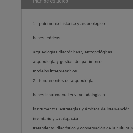
histórico y arqueológico.
Plan de estudios
CE5:Obtener la habilidad para usar críticamente las f
instrumentos de recopilación y tratamiento de la info
otras).
CE6:Capacidad de manejar los recursos, las técnicas 
1.- patrimonio histórico y arqueológico
con el fin de actualizar los conocimientos en los nue
CE7:Leer, analizar e interpretar el registro arqueológ
bases teóricas
arqueologías diacrónicas y antropológicas
Orientación
arqueología y gestión del patrimonio
modelos interpretativos
De investigación y profesional
2.- fundamentos de arqueología
Perfil de especialización del Título
bases instrumentales y metodológicas
Iniciación a la investigación en Arqueología y Gesti
instrumentos, estrategias y ámbitos de intervención
orientación optativa de capacitación profesional en A
inventario y catalogación
tratamiento, diagóstico y conservación de la cultura m