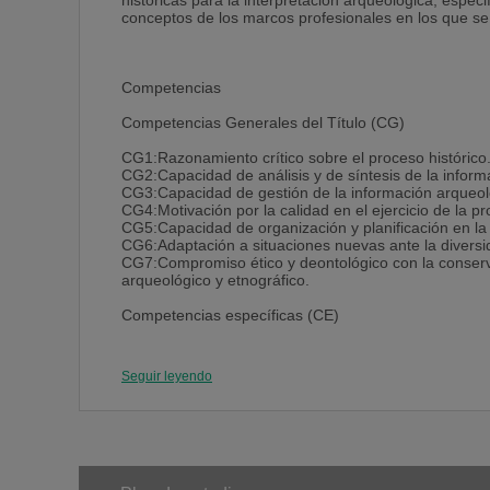
históricas para la interpretación arqueológica, espec
conceptos de los marcos profesionales en los que se d
Competencias
Competencias Generales del Título (CG)
CG1:Razonamiento crítico sobre el proceso histórico
CG2:Capacidad de análisis y de síntesis de la inform
CG3:Capacidad de gestión de la información arqueoló
CG4:Motivación por la calidad en el ejercicio de la p
CG5:Capacidad de organización y planificación en la 
CG6:Adaptación a situaciones nuevas ante la diversi
CG7:Compromiso ético y deontológico con la conservaci
arqueológico y etnográfico.
Competencias específicas (CE)
CE1:Identificar, analizar y explicar los valores patri
entendida como un proceso complejo y dinámico.
Seguir leyendo
CE2:Capacidad de ejercer profesionalmente la arqueolo
histórico y arqueológico y de los recursos culturales 
deontológicos de la profesión.
CE3:Emplear con propiedad los conceptos, categorías,
arqueológicas (económica, social, política, cultural, d
CE4:Saber aplicar los métodos, técnicas e instrumen