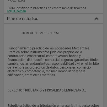
PRÁCTICAS
ENAE gestionará prácticas en empresas o despachos 
Seguir leyendo
profesionales, a los participantes que habiendo superado la 
evaluación del máster, deseen realizarlas.
Plan de estudios
                    DERECHO EMPRESARIAL
Funcionamiento práctico de las Sociedades Mercantiles. 
Práctica sobre instrumentos jurídicos propios de la 
contratación empresarial: compraventas, banca y 
financiación, distribución comercial, seguros, garantías, títulos 
cambiarios, arrendamientos, responsabilidad civil en el ámbito 
de la empresa, protección de datos personales, comercio 
electrónico, competencia, régimen inmobiliario y de la 
edificación, entre otras materias.
DERECHO TRIBUTARIO Y FISCALIDAD EMPRESARIAL
Estudio práctico de la tributación empresarial: Impuesto sobre 