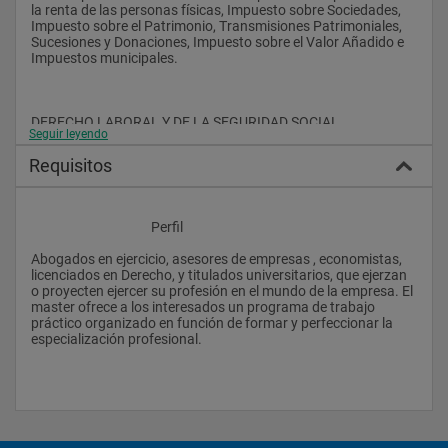
la renta de las personas físicas, Impuesto sobre Sociedades, 
Impuesto sobre el Patrimonio, Transmisiones Patrimoniales, 
Sucesiones y Donaciones, Impuesto sobre el Valor Añadido e 
Impuestos municipales.
DERECHO LABORAL Y DE LA SEGURIDAD SOCIAL
Seguir leyendo
Requisitos
Problemas prácticos sobre contratación laboral y clases de 
contratos de trabajo, así como sobre su modificación y 
extinción. Salarios, convenios colectivos, relaciones sindicales 
					Perfil
en la empresa y relaciones de la empresa con la 
Administración laboral y de la Seguridad Social.
Abogados en ejercicio, asesores de empresas , economistas, 
licenciados en Derecho, y titulados universitarios, que ejerzan 
o proyecten ejercer su profesión en el mundo de la empresa. El 
master ofrece a los interesados un programa de trabajo 
DERECHO DEL COMERICO INTERNACIONAL
práctico organizado en función de formar y perfeccionar la 
especialización profesional.
Estudio práctico de las relaciones empresariales con el 
exterior, con particular atención al Mercado Interior Europeo, y 
régimen de los principales contratos e instrumentos jurídicos 
propios del comercio internacional (compraventa, transporte, 
seguro, medios de pago y de garantía, arbitraje, etc.)