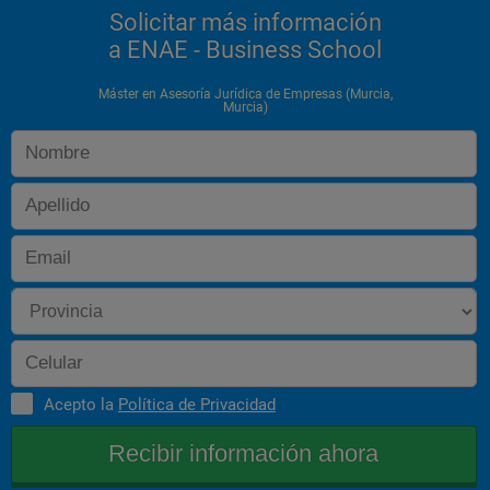
Solicitar más información
a ENAE - Business School
CONTABILIDAD FINANCIERA
Máster en Asesoría Jurídica de Empresas (Murcia,
Murcia)
Principios contables, cuentas anuales y auditoría, patrimonio, 
beneficio, estados financieros, contabilidad de impuestos, 
consolidación de balances.
COMPLEMENTOS JURÍDICOS
•Informática aplicada a la asesoría jurídica de empresas.
•Relaciones de la empresa con las Administraciones Públicas 
(urbanismo y medio ambiente, inspecciones y sanciones, 
licencias de apertura y de establecimiento, etc.)
Acepto la
Política de Privacidad
•Derecho Penal Económico. Práctica sobre delitos inherentes 
al ámbito empresarial
*La información del Programa es orientativa.