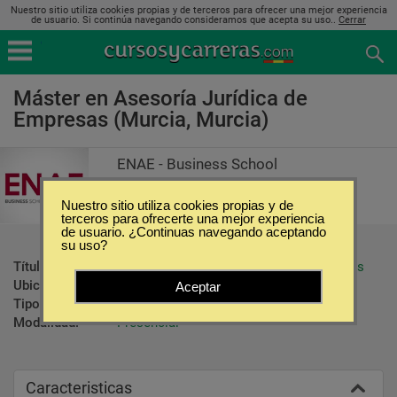
Nuestro sitio utiliza cookies propias y de terceros para ofrecer una mejor experiencia
de usuario. Si continúa navegando consideramos que acepta su uso..
Cerrar
Máster en Asesoría Jurídica de
Empresas (Murcia, Murcia)
ENAE - Business School
Nuestro sitio utiliza cookies propias y de
terceros para ofrecerte una mejor experiencia
de usuario. ¿Continuas navegando aceptando
su uso?
Título ofrecido:
Máster en Asesoría Jurídica de Empresas
Ubicación:
Murcia - Murcia
Aceptar
Tipo:
Maestrías
Modalidad:
Presencial
Caracteristicas