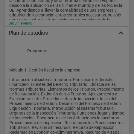
la contabilidad actual, y de la reforma contable en España 
debido a la aplicación de las Niif en el mundo y de las Nic en la 
UE. Aprendiendo a  llevar la contabilidad de una empresa y 
adquiriendo los conocimientos contables necesarios, no sólo 
para representar las transacciones u operaciones de la 
Seguir leyendo
empresa, sino para poder analizar y tomar decisiones según la 
información contable obtenida. Incidiendo  con casos 
Plan de estudios
prácticos en las novedades y diferencias que incorpora el 
nuevo BPGC y el BPGC para PYMES. La primera pregunta 
sería en que nos va a afectar en nuestra contabilidad diaria y o 
si los cambios son tan drásticos como parecen.
                    Programa:
Analizaremos los principales impuestos estatales como son 
Módulo 1. Gestión fiscal en la empresa I.
IVA, IRPF e IS, siendo como objetivo de ésta parte la 
liquidación de los mismos en una situación real. Siendo muy 
Introducción al sistema tributario. Principios del Derecho 
útil y práctica ésta última parte para aquellos alumnos que 
Financiero. Fuentes del Derecho Tributario. Eficacia de las 
quieran dedicarse a la gestión de los impuestos o que en la 
Normas Tributarias. Elementos de los Tributos. Procedimiento 
práctica diaria trabajen con impuestos y quieran actualizar 
de Recaudación. Extinción de los Tributos. Aplazamiento y 
sus conocimientos, según la Normativa vigente.
Fraccionamiento. Procedimientos de inspección. Inicio del 
Procedimiento de Gestión. Desarrollo del Proceso de Gestión. 
Liquidación Tributaria. Introducción al sistema tributario. 
Órganos de la Inspección Tributaria. Funciones, lugar y tiempo 
En Derecho Mercantil, Derecho Administrativo, Derecho Penal 
de Inspección. Documentos de las Actuaciones Inspectoras. 
Económico y Derecho Procesal Civil, profundizaremos en 
Procedimiento de Inspección. Recursos en los Procedimientos 
aquellos aspectos más importantes en la práctica jurídica.
Tributarios. Revisión sin recursos. Recurso de Reposición. 
Reclamación Económico-Administrativa. Recurso de Alzada. 