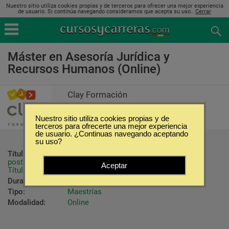
Nuestro sitio utiliza cookies propias y de terceros para ofrecer una mejor experiencia
de usuario. Si continúa navegando consideramos que acepta su uso..
Cerrar
Máster en Asesoría Jurídica y
Recursos Humanos (Online)
Clay Formación
Nuestro sitio utiliza cookies propias y de
terceros para ofrecerte una mejor experiencia
de usuario. ¿Continuas navegando aceptando
su uso?
Título ofrecido:
Título Propio Universitario de Máster de 
postgrado

Aceptar
Título Profesional de Máster de postgrado
Duración:
850 Horas
Tipo:
Maestrías
Modalidad:
Online