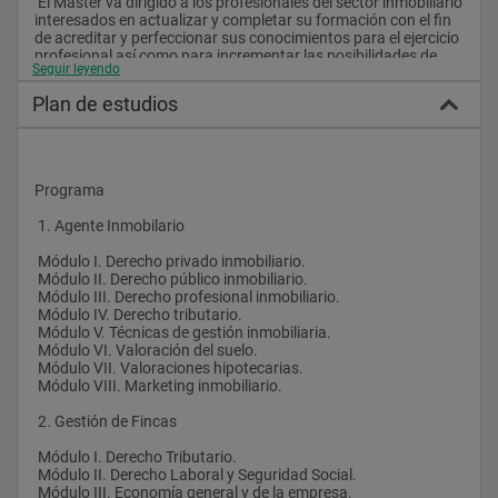
 El Master va dirigido a los profesionales del sector inmobiliario 
interesados en actualizar y completar su formación con el fin 
de acreditar y perfeccionar sus conocimientos para el ejercicio 
profesional así como para incrementar las posibilidades de 
Seguir leyendo
promoción laboral.
 También está destinado a personas de cualquier procedencia 
Plan de estudios
académica decididas a formarse profesionalmente en la 
Asesoría y gestión inmobiliaria.
 Las salidas profesionales o aplicaciones más usuales del 
presente Master son las siguientes:
Programa
 • Asesoramiento en Agencias inmobiliarias.
 1. Agente Inmobilario
 • Responsable de marketing de agencias inmobiliarias.
 •  Dirección de su propia Agencia inmobiliaria.
 Módulo I. Derecho privado inmobiliario.
 Módulo II. Derecho público inmobiliario.
 Módulo III. Derecho profesional inmobiliario.
 Módulo IV. Derecho tributario.
 Módulo V. Técnicas de gestión inmobiliaria.
 Módulo VI. Valoración del suelo.
 Módulo VII. Valoraciones hipotecarias.
 Módulo VIII. Marketing inmobiliario.
 2. Gestión de Fincas 
 Módulo I. Derecho Tributario.
 Módulo II. Derecho Laboral y Seguridad Social.
 Módulo III. Economía general y de la empresa.