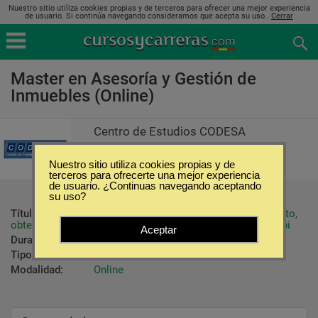
Nuestro sitio utiliza cookies propias y de terceros para ofrecer una mejor experiencia
de usuario. Si continúa navegando consideramos que acepta su uso..
Cerrar
Master en Asesoría y Gestión de
Inmuebles (Online)
Centro de Estudios CODESA
Nuestro sitio utiliza cookies propias y de
terceros para ofrecerte una mejor experiencia
de usuario. ¿Continuas navegando aceptando
su uso?
Título ofrecido:
Finalizado el Master con aprovechamiento, 
obtendrás el Diploma de Master de la E.A.E.U. (Escuela abi
Aceptar
Duración:
300 Horas
Tipo:
Maestrías
Modalidad:
Online