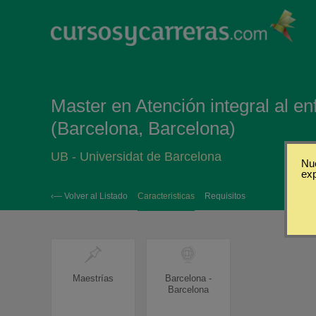
Master en Atención integral al e
(Barcelona, Barcelona)
UB - Universidat de Barcelona
Nue
ex
‹— Volver al Listado
Caracteristicas
Requisitos
Maestrías
Barcelona -
Barcelona