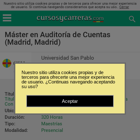
Nuestro sitio utiliza cookies propias y de terceros para ofrecer una mejor experiencia
de usuario. Si continúa navegando consideramos que acepta su uso..
Cerrar
Máster en Auditoría de Cuentas
(Madrid, Madrid)
Universidad San Pablo
Nuestro sitio utiliza cookies propias y de
terceros para ofrecerte una mejor experiencia
de usuario. ¿Continuas navegando aceptando
su uso?
Título ofrecido:
Título Máster en Auditoría de Cuentas

Título de Diploma Superior de Especialización en Auditoría 
Aceptar
Con
Ubicación:
Madrid - Madrid
Duración:
320 Horas
Tipo:
Maestrías
Modalidad:
Presencial