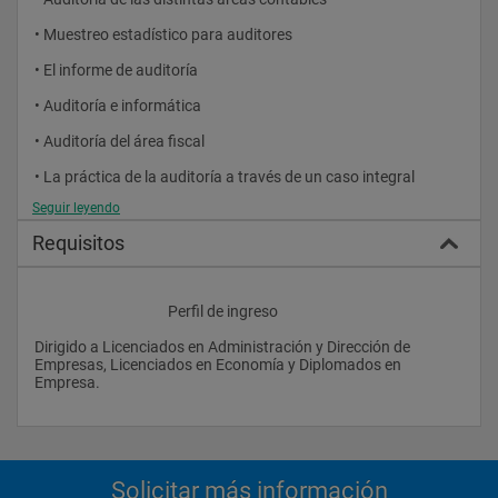
• Muestreo estadístico para auditores
• El informe de auditoría
• Auditoría e informática
• Auditoría del área fiscal
• La práctica de la auditoría a través de un caso integral
Seguir leyendo
Curso de especialización en Contabilidad Superior 
Requisitos
Contabilidad de Gestión
• Análisis de Estados Financieros
					Perfil de ingreso
• Consolidación de Estados Financieros
Dirigido a Licenciados en Administración y Dirección de 
Existe la posibilidad de cursar cualquiera de las dos partes del 
Empresas, Licenciados en Economía y Diplomados en 
máster por separado como cursos independientes. 
Empresa.
Solicitar más información