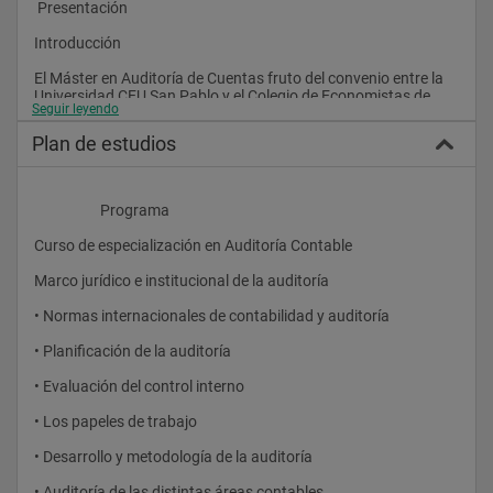
 Presentación
Introducción
El Máster en Auditoría de Cuentas fruto del convenio entre la 
Universidad CEU San Pablo y el Colegio de Economistas de 
Seguir leyendo
Madrid, tiene como fin la formación práctica de especialistas 
en el campo de auditoría, que les permita afrontar, de la 
Plan de estudios
manera más eficaz y fundamentada, la dirección o realización 
de auditorías de empresas de cualquier tipo o dimensión, y ello 
a través de un importante y variado elenco de materias 
relacionadas con la Auditoría de Cuentas.
                    Programa
Idioma en el que se imparte
Curso de especialización en Auditoría Contable 
Español 
Marco jurídico e institucional de la auditoría
• Normas internacionales de contabilidad y auditoría
• Planificación de la auditoría
• Evaluación del control interno
• Los papeles de trabajo
• Desarrollo y metodología de la auditoría
• Auditoría de las distintas áreas contables