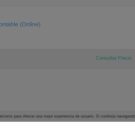
ntable (Online)
Consultar Precio
e terceros para ofrecer una mejor experiencia de usuario. Si continúa navega