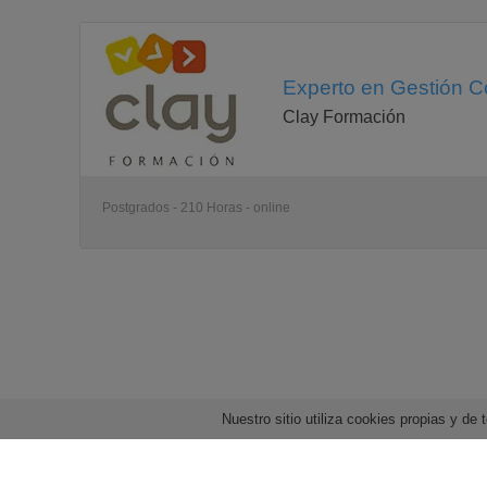
Experto en Gestión Co
Clay Formación
Postgrados - 210 Horas - online
Nuestro sitio utiliza cookies propias y d