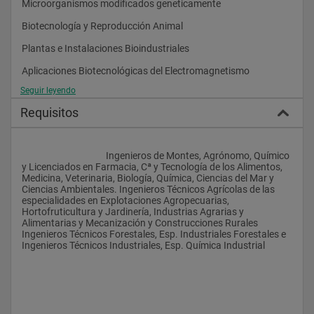
Microorganismos modificados geneticamente
Biotecnología y Reproducción Animal
Plantas e Instalaciones Bioindustriales
Aplicaciones Biotecnológicas del Electromagnetismo
Seguir leyendo
Farmacogenómica: Dianas y Biomarcadores Farmacológicos
Requisitos
Diagnóstico e Terapia Molecular
Genética Molecular Humana
					Ingenieros de Montes, Agrónomo, Químico 
Nanobiotecnología
y Licenciados en Farmacia, Cª y Tecnología de los Alimentos, 
Medicina, Veterinaria, Biología, Química, Ciencias del Mar y 
Nutracéuticos y Nutrigenómica
Ciencias Ambientales. Ingenieros Técnicos Agrícolas de las 
especialidades en Explotaciones Agropecuarias, 
Biorreactores
Hortofruticultura y Jardinería, Industrias Agrarias y 
Alimentarias y Mecanización y Construcciones Rurales 
Biotecnología en Acuicultura
Ingenieros Técnicos Forestales, Esp. Industriales Forestales e 
Ingenieros Técnicos Industriales, Esp. Química Industrial 
Enzimología Industrial
Aspectos Legales, Éticos y Sociales de l a Biotecnología
Plantas Transgénicas