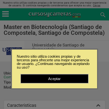
Nuestro sitio utiliza cookies propias y de terceros para ofrecer una mejor experiencia
de usuario. Si continúa navegando consideramos que acepta su uso..
Cerrar
Master en Biotecnología (Santiago de
Compostela, Santiago de Compostela)
Universidade de Santiago de
Compostela
Nuestro sitio utiliza cookies propias y de
terceros para ofrecerte una mejor experiencia
de usuario. ¿Continuas navegando aceptando
su uso?
Ubicación:
Santiago de Compostela - Santiago de 
Compostela
Aceptar
Tipo:
Maestrías
Modalidad:
Presencial
Caracteristicas