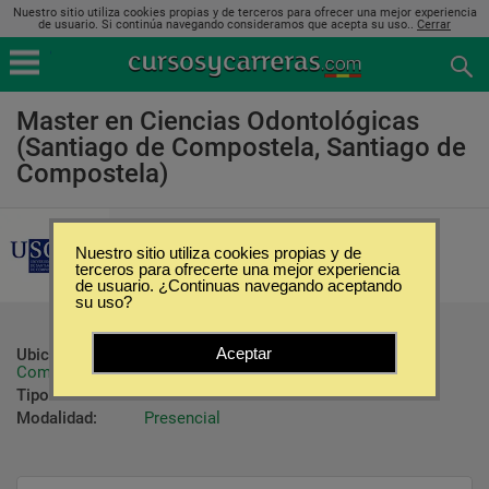
Nuestro sitio utiliza cookies propias y de terceros para ofrecer una mejor experiencia
de usuario. Si continúa navegando consideramos que acepta su uso..
Cerrar
Master en Ciencias Odontológicas
(Santiago de Compostela, Santiago de
Compostela)
Universidade de Santiago de
Compostela
Nuestro sitio utiliza cookies propias y de
terceros para ofrecerte una mejor experiencia
de usuario. ¿Continuas navegando aceptando
su uso?
Aceptar
Ubicación:
Santiago de Compostela - Santiago de 
Compostela
Tipo:
Maestrías
Modalidad:
Presencial