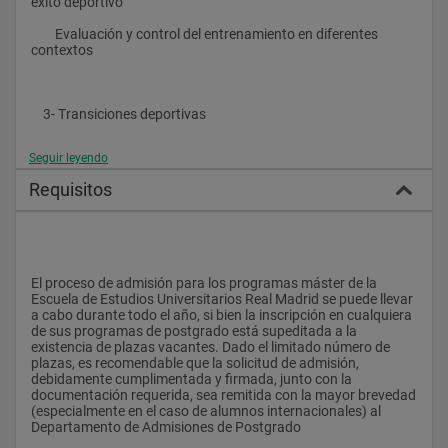
éxito deportivo
        Evaluación y control del entrenamiento en diferentes 
contextos
    3- Transiciones deportivas
Seguir leyendo
    4- Análisis comparativo de métodos para la detección y 
Requisitos
selección de talentos
    Módulo II: Modelos y programas de formación del talento
El proceso de admisión para los programas máster de la 
    1- Proceso de selección, captación e identificación de 
Escuela de Estudios Universitarios Real Madrid se puede llevar 
jugadores
a cabo durante todo el año, si bien la inscripción en cualquiera 
de sus programas de postgrado está supeditada a la 
existencia de plazas vacantes. Dado el limitado número de 
plazas, es recomendable que la solicitud de admisión, 
    2- Sistemas de juego.
debidamente cumplimentada y firmada, junto con la 
documentación requerida, sea remitida con la mayor brevedad 
(especialmente en el caso de alumnos internacionales) al 
Departamento de Admisiones de Postgrado
    3- Objetivos y conceptos de juego fundamentales