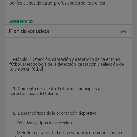
por los clubes de fútbol profesionales de referencia.
Seguir leyendo
Dirigido a 
Plan de estudios
El Máster en Detección y Desarrollo del Talento en Fútbol es 
una excelente oportunidad para profesionales vinculados al 
mundo del fútbol que buscan una sólida especialización en un 
postgrado. Especialmente indicado para graduados y/o 
    Módulo I: Detección, captación y desarrollo del talento en 
licenciados en Ciencias de la Actividad Física y del Deporte; 
fútbol. Metodología de la detección, captación y selección de 
entrenadores, técnicos y preparadores físicos de fútbol; 
talentos en fútbol
directores y coordinadores de escuelas de fútbol, canteras y 
fundaciones, así como para profesionales del sector del fútbol.
    1- Concepto de talento. Definición, principios y 
características del talento
    2- Bases teóricas de la orientación deportiva
        Objetivos y tipos de selección
        Metodología y control de las variables que condicionan el 