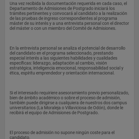
Una vez recibida la documentación requerida en cada caso, el 
Departamento de Admisiones de Postgrado iniciará los 
trámites pertinentes y convocará al candidato a la realización 
    4- Construcción de las tareas de entrenamiento
de las pruebas de ingreso correspondientes al programa 
máster de su interés y a una entrevista personal con el director 
del máster o con un miembro del Comité de Admisiones.
    5- Manuales de entrenamiento
En la entrevista personal se analiza el potencial de desarrollo 
del candidato en el programa seleccionado, prestando 
    6- Entrenamientos por puestos específicos.
especial interés a las siguientes habilidades y cualidades 
específicas: liderazgo, adaptación al cambio, visión 
estratégica, inteligencia emocional, responsabilidad social y 
ética, espíritu emprendedor y orientación internacional.
    7- Planificación y programación del entrenamiento.
Si el interesado requiriere asesoramiento previo personalizado, 
    8- Seminario de emprendedores
bien de ámbito académico o sobre el proceso de admisión, 
también puede dirigirse a cualquiera de nuestros dos campus 
universitarios (La Moraleja o Villaviciosa de Odón), donde le 
recibirá el equipo de Admisiones de Postgrado.
    9- Diseño y organización de campus deportivos.
El proceso de admisión no supone ningún coste para el 
    10- Diseño de instalaciones en ciudades deportivas
candidato.