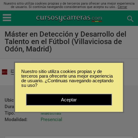
Nuestro sitio utiliza cookies propias y de terceros para ofrecer una mejor experiencia
de usuario. Si continúa navegando consideramos que acepta su uso..
Cerrar
Máster en Detección y Desarrollo del
Talento en el Fútbol (Villaviciosa de
Odón, Madrid)
Universidad Europea de Madrid
Nuestro sitio utiliza cookies propias y de
terceros para ofrecerte una mejor experiencia
de usuario. ¿Continuas navegando aceptando
su uso?
Aceptar
Ubicación:
Villaviciosa de Odón - Madrid
Duración:
9 Meses
Tipo:
Maestrías
Modalidad:
Presencial