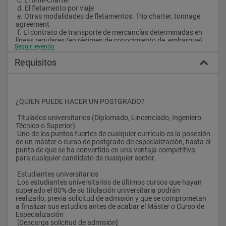
 d. El fletamento por viaje
 e. Otras modalidades de fletamentos. Trip charter, tonnage 
agreement
 f. El contrato de transporte de mercancías determinadas en 
líneas regulares (en régimen de conocimiento de  embarque)
Seguir leyendo
 g. Otros contratos de utilización del buque: El contrato de 
practicaje; El remolque (remolque ordinario y  extraordinario); 
Requisitos
El contrato de pasaje
 6. El salvamento marítimo
 7. Los accidentes marítimos
 8. Ordenación del mercado de los transportes marítimos: 
¿QUIEN PUEDE HACER UN POSTGRADO?
conferencias y consorcios marítimos
 Titulados universitarios (Diplomado, Lincenciado, Ingeniero 
Módulo IV. Transporte de mercancías por carretera
Técnico o Superior) 
 Uno de los puntos fuertes de cualquier currículo es la posesión 
 1. Régimen jurídico (administrativo y privado) del transporte 
de un máster o curso de postgrado de especialización, hasta el 
interno: Ley del Contrato de Transporte Terrestre de 
punto de que se ha convertido en una ventaja competitiva 
Mercancías, LOTT, ROTT; normas de desarrollo; referencia a 
para cualquier candidato de cualquier sector.
las condiciones generales del contrato
 2. Aspectos administrativos del transporte: autorizaciones 
 Estudiantes universitarios 
para el ejercicio de la actividad; control e inspección técnica de 
 Los estudiantes universitarios de últimos cursos que hayan 
vehículos
superado el 80% de su titulación universitaria podrán 
 3. Control, inspección y sanciones
realizarlo, previa solicitud de admisión y que se comprometan 
 4. Elementos formales del contrato
a finalizar sus estudios antes de acabar el Máster o Curso de 
 5. Partes del contrato de transporte
Especialización
 6. Transporte con pluralidad de porteadores
 [Descarga solicitud de admisión]
 7. Responsabilidad del porteador