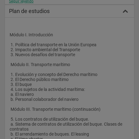
Seguir leyendo
económico
 del sector, economía del transporte y estrategias comerciales.
Plan de estudios
OBJETIVOS
 El curso pretende ofrecer un estudio detallado de la normativa 
nacional, comunitaria e internacional en los distintos sectores 
Módulo I. Introducción
del transporte: terrestre, marítimo, aéreo, pasajeros. También 
se contemplan módulos de logística, así como otro dedicado a 
 1. Política del transporte en la Unión Europea
los sujetos el transporte (transitarios, terminales de carga, 
 2. Impacto ambiental del Transporte
Agencias de Viaje). Es un curso interdisciplinar, en el que se 
 3. Nuevos desafíos del transporte
pretende ofrecer una visión completa del sector, tanto a nivel 
de derecho privado de contratos, como de Derecho público u 
 Módulo II. Transporte marítimo
organización, competencia y liberalización, análisis económico 
del sector, economía del transporte y estrategias comerciales 
 1. Evolución y concepto del Derecho marítimo
 2. El Derecho público marítimo
 METODOLOGÍA
 3. El buque
 4. Los sujetos de la actividad marítima:
 Clases on-line, evaluadas mediante ejercicios escritos de cada 
 a. El naviero
módulo.
 b. Personal colaborador del naviero
 Módulo III. Transporte marítimo (continuación)
 5. Los contratos de utilización del buque.
 a. Sistema de contratos de utilización del buque. Clases de 
contratos
 b. El arrendamiento de buques. El leasing
 c. El time-charter