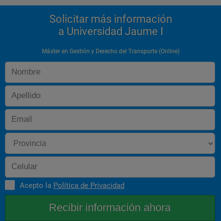
organización de empresas
 3. Gestión de almacenes
Solicitar más información
 4. Planificación de operaciones de almacenaje y distribución 
a Universidad Jaume I
en la práctica
 5. Los operadores de logística
 6. El contrato de logística :
Máster en Gestión y Derecho del Transporte (Online)
 a. Naturaleza del contrato. Logística y contrato just-in-time
 b. Partes del contrato
 c. problemas prácticos
 d. Duración
 e. Responsabilidad del operador logístico
 Módulo VII. El transporte ferroviario de mercancías
 1. La liberalización del sector ferroviario
 2. El contrato de transporte de mercancías por ferrocarril: 
regulación y problemas
 3. El transporte internacional de mercancías por ferrocarril: 
CIM-COTIF
 4. El transporte combinado de mercancías por ferrocarril
 Módulo VIII. Transporte de viajeros
Acepto la
Política de Privacidad
 1. Transporte de viajeros por carretera
 a. Transporte nacional
 a.1. el transporte regular de viajeros
 a.2. el transporte discrecional de viajeros
 a.3.transporte autonómico y municipal