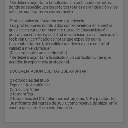
 *Se deberá adjuntar a la  solicitud, un certificado de notas, 
 8. Transporte internacional:
donde se especifiquen los créditos totales de la titulación y los 
 a. Visión general del sector del transporte internacional de 
créditos superados en ese momento.
mercancías por carretera
 b. Ámbito de aplicación, transporte superpuesto (roll on-roll 
 Profesionales no titulados con experiencia
off)
 Los profesionales no titulados con experiencia en el sector 
 c. Documentación del contrato
que deseen cursar un Master o Curso de Especialización, 
 d. Derecho de disposición sobre las mercancías; 
podrán hacerlo previa solicitud de admisión y a su finalización 
impedimentos para la entrega
recibirán un certificado de notas que expedido por la 
 e. Responsabilidad del porteador
Universitat Jaume I, sin validez académica pero con total 
validez a nivel curricular.
 Módulo V. Transporte terrestre de mercancías (continuación)
 [Descarga solicitud de admisión]
 *Se deberá adjuntar a la solicitud, un curriculum vitae que 
 1. Transporte de mercancías peligrosas, transportes 
acredite la experiencia profesional.
especiales
 2. Transporte en cisternas
 DOCUMENTACIÓN QUE HAY QUE APORTAR: 
 3. Transporte urgente
 4. Transporte frigorífico
 2 Fotocopias del título
 5. Funciones arbitrales y otras funciones de las JAT: depósito 
 Expediente Académico
y enajenación de mercancías
 Curriculum Vitae
 6. Las Juntas Arbitrales del Transporte
 2 fotografías.
 7. Actividades auxiliares del transporte: agencias y 
 2 fotocopias del DNI (alumnos extranjeros, NIE o pasaporte).
transitarios
 Justificante del ingreso de 300 € como reserva de plaza, en la 
 8. Las empresas de carga y descarga
cuenta que se indica a continuación.
 Módulo VI. Logística
 1. Referencia a la logística como categoría económica
 2. La logística como modalidad de outsorcing; Logística y 