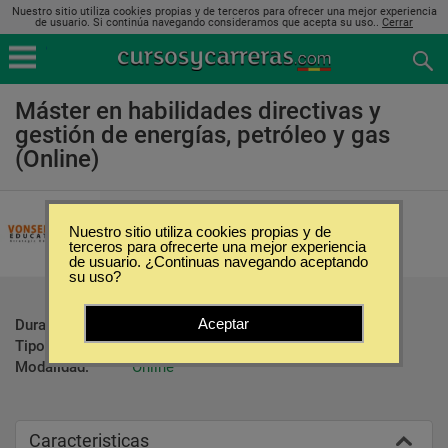
Nuestro sitio utiliza cookies propias y de terceros para ofrecer una mejor experiencia
de usuario. Si continúa navegando consideramos que acepta su uso..
Cerrar
Máster en habilidades directivas y
gestión de energías, petróleo y gas
(Online)
Vonselma Education - Escuela de
Liderazgo y Gobernación
Nuestro sitio utiliza cookies propias y de
terceros para ofrecerte una mejor experiencia
de usuario. ¿Continuas navegando aceptando
su uso?
Aceptar
Duración:
480 Horas
Tipo:
Maestrías
Modalidad:
Online
Caracteristicas