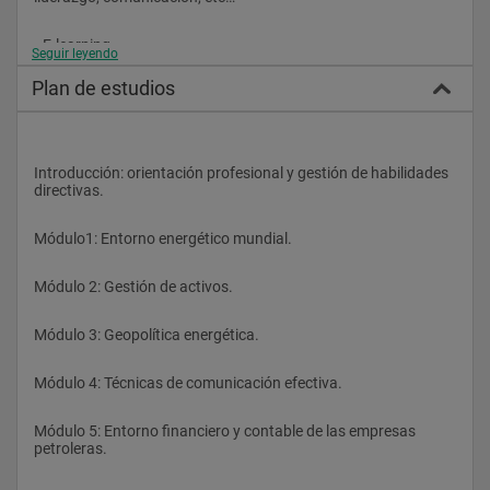
•
E-learning
Seguir leyendo
Plan de estudios
El campus virtual supone un espacio exclusivo y personalizado 
con multitud de recursos a disposición del alumno para 
profundizar en materias concretas de su interés particular e 
interactuar con compañeros y profesores mientras se 
desenvuelven en un entorno cada vez más necesario para 
Introducción: orientación profesional y gestión de habilidades 
cualquier profesional de la política en el siglo XXI. 
directivas. 
Módulo1: Entorno energético mundial. 
Módulo 2: Gestión de activos. 
Módulo 3: Geopolítica energética. 
Módulo 4: Técnicas de comunicación efectiva. 
Módulo 5: Entorno financiero y contable de las empresas 
petroleras. 